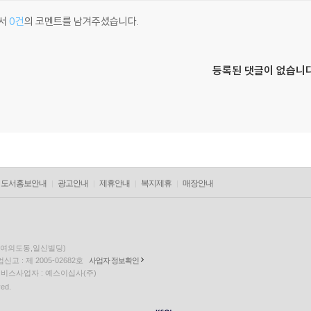
서
0건
의 코멘트를 남겨주셨습니다.
등록된 댓글이 없습니다
도서홍보안내
광고안내
제휴안내
복지제휴
매장안내
층(여의도동,일신빌딩)
고 : 제 2005-02682호
사업자 정보확인
팅 서비스사업자 : 예스이십사(주)
ved.