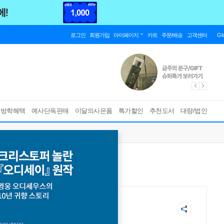
로그인
회원가입
마이페이지
카트
주문/배송
고객센터
Gl
름방학혜택
예사단독판매
이달의사은품
특가할인
추천도서
대량/법인