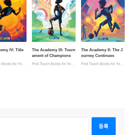
emy IV: Title
The Academy III: Tourn
The Academy II: The J
ament of Champions
ourney Continues
First Touch Books for Young Readers
First Touch Books for Young Readers
First Touch Books for Young Readers
등록