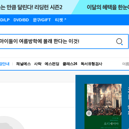
D/LP
DVD/BD
문구
/GIFT
티켓
독서유형검사
장안내
채널예스
사락
예스펀딩
클래스24
RBTI Lab
여
독서유형검사