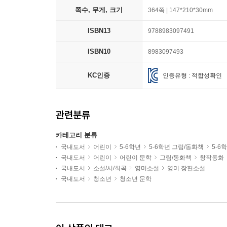
쪽수, 무게, 크기
364쪽 | 147*210*30mm
ISBN13
9788983097491
ISBN10
8983097493
KC인증
인증유형 : 적합성확인
관련분류
카테고리 분류
국내도서
어린이
5-6학년
5-6학년 그림/동화책
5-6
국내도서
어린이
어린이 문학
그림/동화책
창작동화
국내도서
소설/시/희곡
영미소설
영미 장편소설
국내도서
청소년
청소년 문학