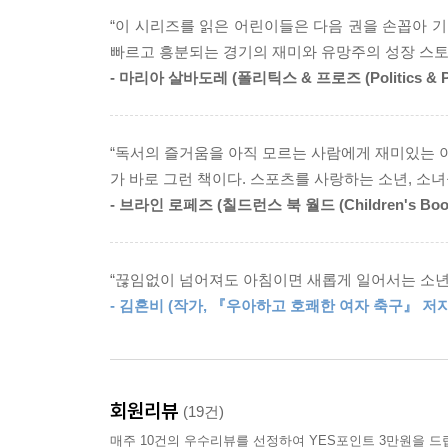
좌절을 겪는 우리들에게 따뜻한 위로와 격려의 메시
“이 시리즈를 읽은 어린이들은 다음 권을 손꼽아 
빠르고 흥분되는 경기의 재미와 유망주의 성장 스토
간결한 문장으로 속도감 있는 T. Z. 레이튼의 글은
- 마리아 살바도레 (폴리틱스 & 프로즈 (Politics & Pr
손에 잡힐 듯 묘사되는 박진감 넘치는 경기 장면,
사람들이 예기치 못한 웃음을 터트리게 합니다,
“독서의 즐거움을 아직 모르는 사람에게 재미있는 이
위크 주니어 매거진이 뽑은 ‘어린이· 청소년이 좋아
가 바로 그런 책이다. 스포츠를 사랑하는 소년, 소녀
『아카데미』 시리즈는 뉴욕타임스 베스트셀러에 올
- 브라인 로페즈 (칠드런스 북 월드 (Children's Book
또한 2023-2024 한국 국제학교 사서 단체에서 
주니어 라이브러리 길드 등의 추천 도서, 위크 주니
“끊임없이 넘어져도 아침이면 새롭게 일어서는 소년
- 김혼비 (작가, 『우아하고 호쾌한 여자 축구』 저자
회원리뷰
(19건)
매주 10건의 우수리뷰를 선정하여 YES포인트 3만원을 드