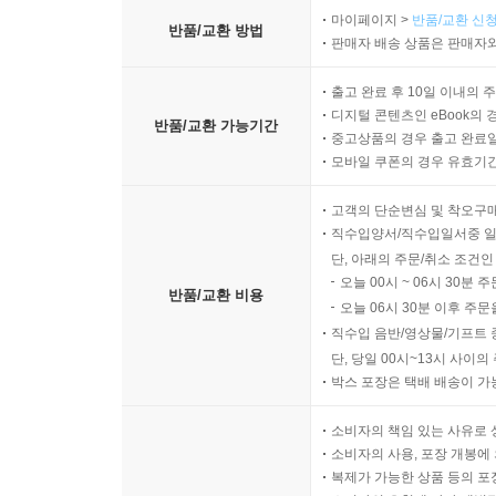
마이페이지 >
반품/교환 신청
반품/교환 방법
판매자 배송 상품은 판매자와
출고 완료 후 10일 이내의 
디지털 콘텐츠인 eBook의 
반품/교환 가능기간
중고상품의 경우 출고 완료일
모바일 쿠폰의 경우 유효기간(
고객의 단순변심 및 착오구
직수입양서/직수입일서중 일
단, 아래의 주문/취소 조건인
오늘 00시 ~ 06시 30분 
반품/교환 비용
오늘 06시 30분 이후 주문
직수입 음반/영상물/기프트 
단, 당일 00시~13시 사이
박스 포장은 택배 배송이 가
소비자의 책임 있는 사유로 
소비자의 사용, 포장 개봉에 
복제가 가능한 상품 등의 포장을 