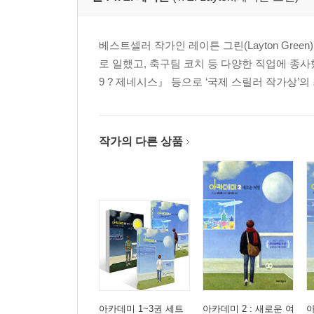
18 죽마고우의 충고 · 222
19 검투사들 · 234
베스트셀러 작가인 레이튼 그린(Layton Gre
20 트레비 인테르나치오날레 · 247
로 일했고, 축구팀 코치 등 다양한 직업에 종사했
21 방해 공작과 더티 플레이 · 258
9 ? 제네시스』 등으로 ‘국제 스릴러 작가상’
22 범행의 증거를 찾다 · 267
23 캄 노우 · 272
24 미로의 교훈 · 285
25 데포르티보 바르셀로나 · 292
작가의 다른 상품
26 서든데스 · 301
27 다시 파리로 · 311
28 해결된 미스터리 · 318
29 결승전 · 328
30 파리의 전투 · 337
31 마지막 도전 · 353
아카데미 1~3권 세트
아카데미 2 : 새로운 여
아