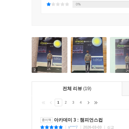
0%
2
전체 리뷰
(19)
1
2
3
4
아카데미 3 : 챔피언스컵
종이책
s****7
2026-03-03
신고
|
|
|