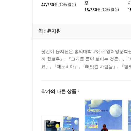
정
47,250
원
(10% 할인)
15,750
원
(10% 할인)
1
역 :
윤지원
옮긴이 윤지원은 홍익대학교에서 영어영문학을,
끼 윌로우』, 『고개를 들면 보이는 것들』, 『
요』, 『제노비아』, 『빼앗긴 사람들』, 『팔
작가의 다른 상품