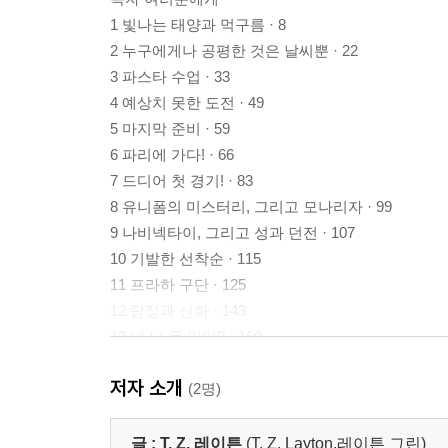
1 빛나는 태양과 먹구름 · 8
2 누구에게나 공평한 것은 날씨뿐 · 22
3 파스타 수업 · 33
4 예상치 못한 도전 · 49
5 마지막 준비 · 59
6 파리에 가다! · 66
7 드디어 첫 경기! · 83
8 유니폼의 미스터리, 그리고 모나리자 · 99
9 나비넥타이, 그리고 성과 던전 · 107
10 기발한 선착순 · 115
11 프라하 구단 · 125
12 탐정과 신화 · 143
13 넌 날 못 믿어? · 160
14 퍼시어스 암스테르담 · 172
저자 소개
15 네 명의 용의자, 그리고 독일행 열차 · 184
(2명)
16 인간 체커 게임 · 199
17 RB 뮌헨 · 209
글 :
T. Z. 레이튼
(T. Z. Layton,레이튼 그린)