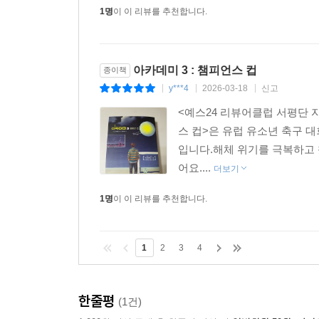
1명
이 이 리뷰를 추천합니다.
아카데미 3 : 챔피언스 컵
종이책
y***4
2026-03-18
신고
|
|
|
<예스24 리뷰어클럽 서평단 자
스 컵>은 유럽 유소년 축구 
입니다.해체 위기를 극복하고
어요....
더보기
1명
이 이 리뷰를 추천합니다.
1
2
3
4
한줄평
(1건)