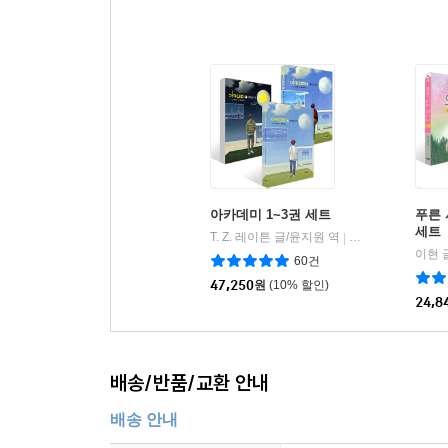
아카데미 1~3권 세트
푸른 
세트
T. Z. 레이튼 글/윤지원 역
지양사
|
이현 
60건
47,250
원
(10% 할인)
24,8
배송/반품/교환 안내
배송 안내