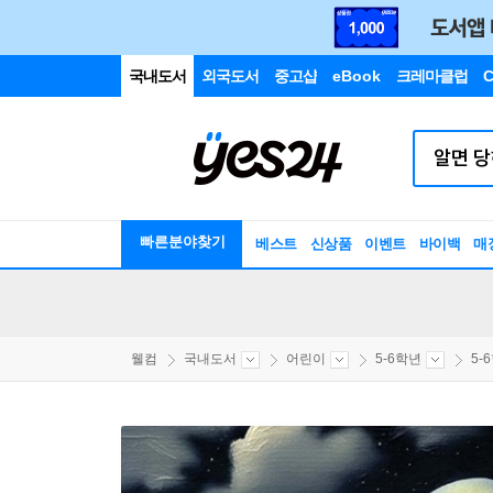
국내도서
외국도서
중고샵
eBook
크레마클럽
C
빠른분야찾기
베스트
신상품
이벤트
바이백
매
웰컴
국내도서
어린이
5-6학년
5-