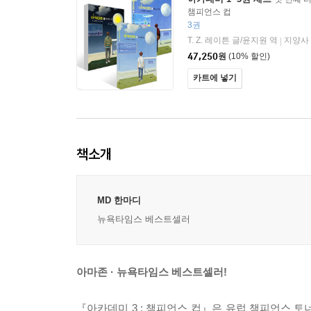
챔피언스 컵
3권
T. Z. 레이튼 글/윤지원 역
지양사
|
47,250
원
(10% 할인)
카트에 넣기
책소개
MD 한마디
뉴욕타임스 베스트셀러
아마존 · 뉴욕타임스 베스트셀러!
『아카데미 3 : 챔피언스 컵』은 유럽 챔피언스 토