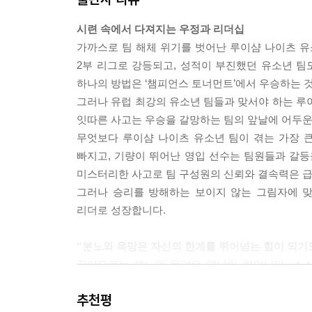
시련 속에서 다져지는 우정과 리더십
가까스로 팀 해체 위기를 벗어난 루이샴 나이츠 유
2부 리그로 강등되고, 성적이 부진했던 유소년 팀
하나의 방법은 ‘챔피언스 토너먼트’에서 우승하는 
그러나 유럽 최강의 유소년 팀들과 맞서야 하는 루
잇따른 사고는 우승을 갈망하는 팀의 앞날에 어두운
무엇보다 루이샴 나이츠 유소년 팀이 겪는 가장 
빠지고, 기량이 뛰어난 영입 선수는 팀원들과 갈등
미스터리한 사고로 팀 구성원의 신뢰와 결속력은 급
그러나 승리를 방해하는 보이지 않는 그림자에 맞
리더로 성장합니다.
“분노와 욕망은 자신의 한계를 뛰어넘는 힘이 되기도
끓어오르는 분노와 욕망은 양날의 칼입니다. 스
합니다.
추천평
무한 경쟁의 경기장에서, 좌절과 절망의 순간마다