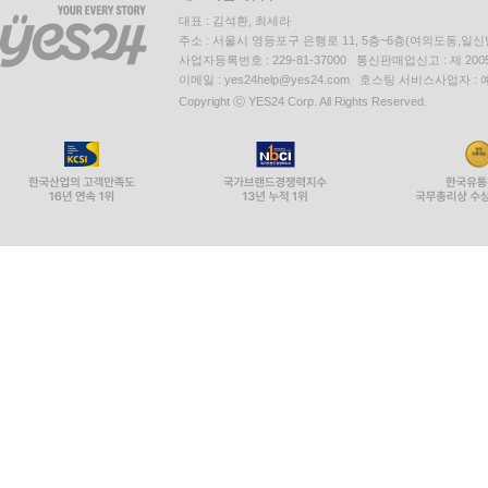
대표 : 김석환, 최세라
주소 : 서울시 영등포구 은행로 11, 5층~6층(여의도동,일신
사업자등록번호 : 229-81-37000 통신판매업신고 : 제 200
이메일 : yes24help@yes24.com 호스팅 서비스사업자 :
Copyright ⓒ YES24 Corp. All Rights Reserved.