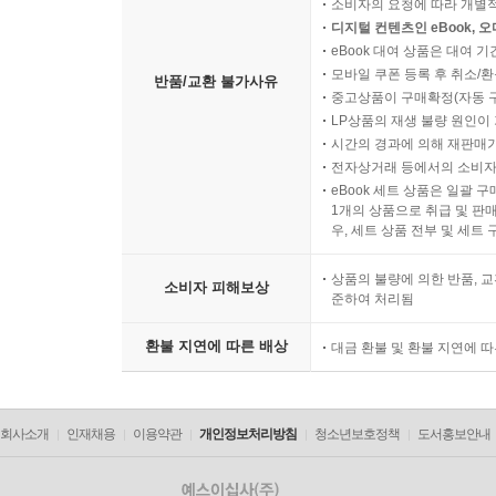
소비자의 요청에 따라 개별
디지털 컨텐츠인 eBook, 
eBook 대여 상품은 대여 기
모바일 쿠폰 등록 후 취소/환
반품/교환 불가사유
중고상품이 구매확정(자동 
LP상품의 재생 불량 원인이 기
시간의 경과에 의해 재판매가
전자상거래 등에서의 소비자
eBook 세트 상품은 일괄 
1개의 상품으로 취급 및 판매
우, 세트 상품 전부 및 세트
상품의 불량에 의한 반품, 교
소비자 피해보상
준하여 처리됨
환불 지연에 따른 배상
대금 환불 및 환불 지연에 
회사소개
인재채용
이용약관
개인정보처리방침
청소년보호정책
도서홍보안내