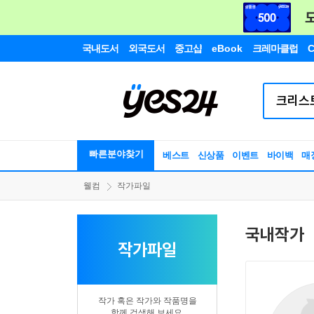
국내도서
외국도서
중고샵
eBook
크레마클럽
C
빠른분야찾기
베스트
신상품
이벤트
바이백
매
웰컴
작가파일
국내작가
작가파일
작가 혹은 작가와 작품명을
함께 검색해 보세요.