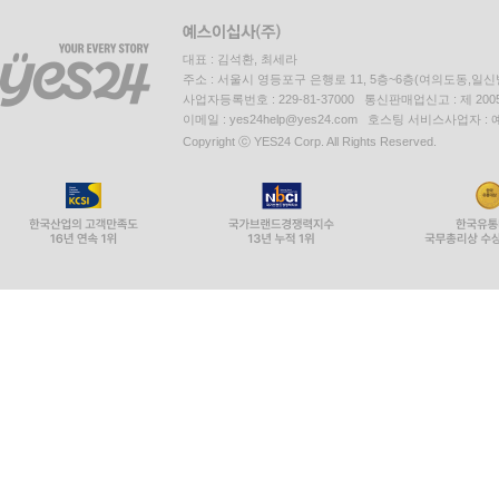
대표 : 김석환, 최세라
주소 : 서울시 영등포구 은행로 11, 5층~6층(여의도동,일신
사업자등록번호 : 229-81-37000 통신판매업신고 : 제 200
이메일 : yes24help@yes24.com 호스팅 서비스사업자 :
Copyright ⓒ YES24 Corp. All Rights Reserved.