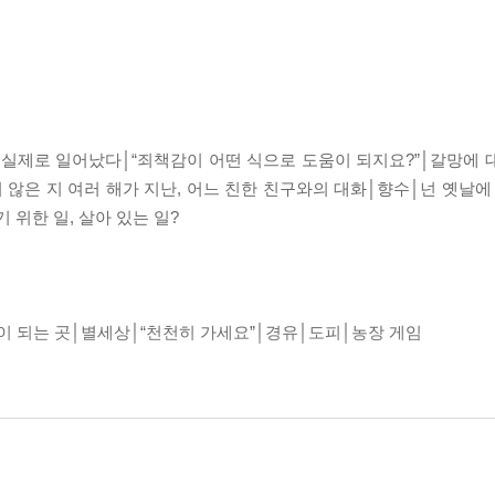
 실제로 일어났다│“죄책감이 어떤 식으로 도움이 되지요?”│갈망에
 않은 지 여러 해가 지난, 어느 친한 친구와의 대화│향수│넌 옛날에
위한 일, 살아 있는 일?
 되는 곳│별세상│“천천히 가세요”│경유│도피│농장 게임
 타월을 두 개 살까 세 개 살까 고민되는데│불안세│일 친구│상담 
 사실│슈뢰딩거의 역설에 대한 첨언