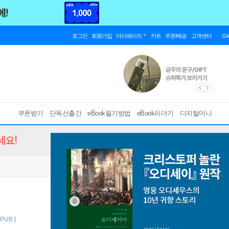
로그인
회원가입
마이페이지
카트
주문/배송
고객센터
Gl
쿠폰받기
단독선출간
eBook필기방법
eBook리더기
디지털머니
세요!
EPUB ]