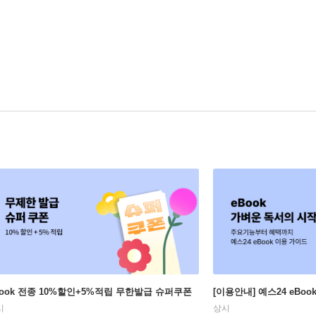
Book 전종 10%할인+5%적립 무한발급 슈퍼쿠폰
[이용안내] 예스24 eBo
시
상시