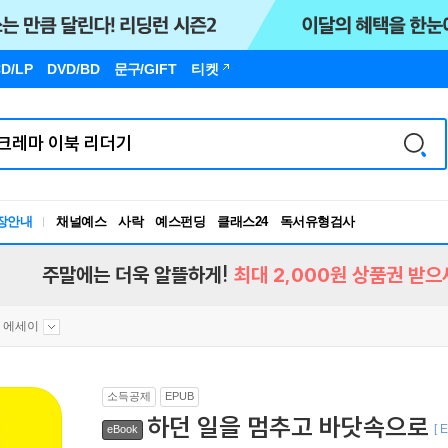
D/LP
DVD/BD
문구
/GIFT
티켓
장안내
채널예스
사락
예스펀딩
클래스24
독서유형검사
RBTI Lab
독서유형검사
주말에는 더욱 알뜰하게!
최대 2,000원 상품권 받으
 에세이
소득공제
EPUB
하던 일을 멈추고 바닷속으로
[ 
eBook