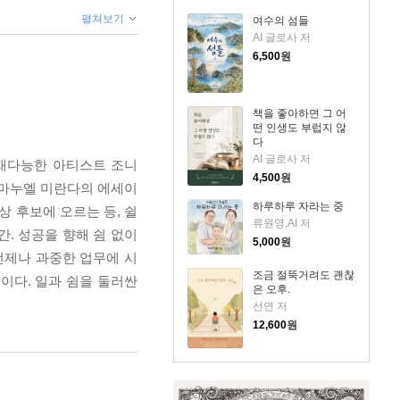
펼쳐보기
여수의 섬들
AI 글로사 저
6,500
원
책을 좋아하면 그 어
떤 인생도 부럽지 않
다
AI 글로사 저
다재다능한 아티스트 조니
4,500
원
린마누엘 미란다의 에세이
하루하루 자라는 중
상 후보에 오르는 등, 쉴
류원영,AI 저
. 성공을 향해 쉼 없이
5,000
원
언제나 과중한 업무에 시
조금 절뚝거려도 괜찮
이다. 일과 쉼을 둘러싼
은 오후.
선연 저
12,600
원