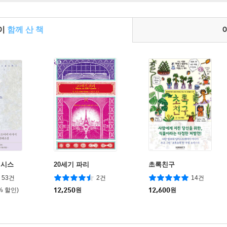
들이
함께 산 책
랜시스
20세기 파리
초록친구
53건
2건
14건
% 할인)
12,250
원
12,600
원