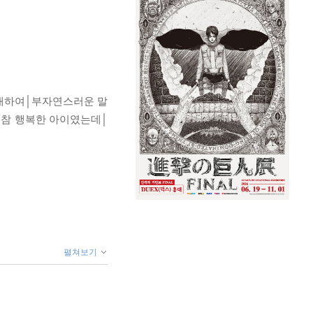
 대하여│부자연스러운 말
 참 행복한 아이였는데│
펼쳐보기
친구│세 가지 생일 파티