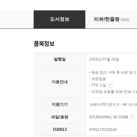
하던 일을 멈추고 바닷속으로
도서정보
리뷰/한줄평
(32/1)
품목정보
발행일
2025년 07월 24일
배송 없이 구매 후 바로 읽
제한없음
이용안내
TTS 가능
저작권 보호를 위해 인쇄 기
지원기기
크레마 /PC(윈도우 - 4K 모
파일/용량
EPUB(DRM) | 46.32MB
ISBN13
9791173323034