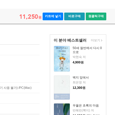
11,250
카트에 넣기
바로구매
원클릭구매
원
이 분야 베스트셀러
더보기
50세 절반에서 다시 0
으로
박현숙 저
4,900
원
백지 앞에서
최은영 저
사용 불가) /PC(Mac)
12,300
원
우울은 초록의 마음
반혜린(뿍이) 저