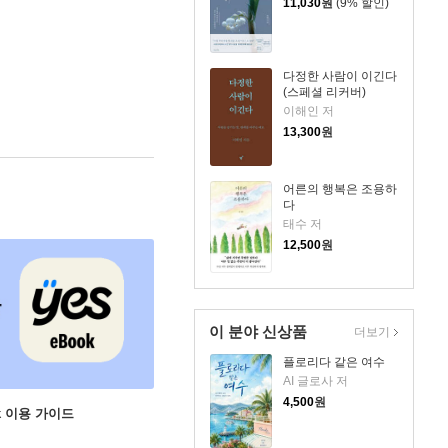
11,030
원
(9% 할인)
다정한 사람이 이긴다
(스페셜 리커버)
이해인 저
13,300
원
어른의 행복은 조용하
다
태수 저
12,500
원
이 분야 신상품
더보기
플로리다 같은 여수
AI 글로사 저
4,500
원
ok 이용 가이드