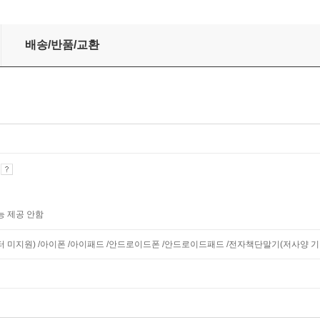
배송/반품/교환
기
능 제공 안함
니터 미지원) /아이폰 /아이패드 /안드로이드폰 /안드로이드패드 /전자책단말기(저사양 기기 