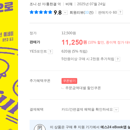
조니 선
저/
홍한결
역
비채
2025년 07월 24일
9.8
회원리뷰(
33
건)
판매지수 60
정가
12,500원
11,250
원
판매가
(10% 할인, 종이책 정가 대
YES포인트
620원 (5% 적립)
5만원이상 구매 시 2천원 추가적립
추가혜택쿠폰
쿠폰받기
주문금액대별 할인쿠폰
결제혜택
카드/간편결제 혜택을 확인하세요
이 상품은 구매 후 지원 기기에서
예스24 eBook앱