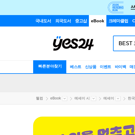
국내도서
외국도서
중고샵
eBook
크레마클럽
C
빠른분야찾기
베스트
신상품
이벤트
바이백
매
웰컴
eBook
에세이 시
에세이
한국