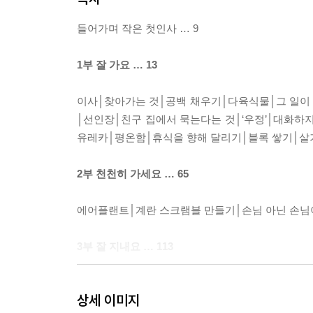
들어가며 작은 첫인사 … 9
1부 잘 가요 … 13
이사│찾아가는 것│공백 채우기│다육식물│그 일이
│선인장│친구 집에서 묵는다는 것│‘우정’│대화하지
유레카│평온함│휴식을 향해 달리기│블록 쌓기│살기 
2부 천천히 가세요 … 65
에어플랜트│계란 스크램블 만들기│손님 아닌 손님이
3부 잘 지내요 … 113
파티│집에 박혀 있기│누가 말할 것인가│룰렛│종이
상세 이미지
아이디어│유령 이야기│크로톤│입자들│파동에 관한