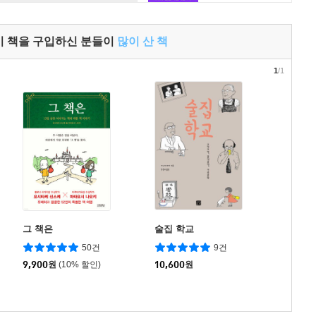
이 책을 구입하신 분들이
많이 산 책
1
/1
그 책은
술집 학교
50건
9건
9,900
원
(10% 할인)
10,600
원