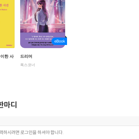
기이한 사
드리머
폭스코너
한마디