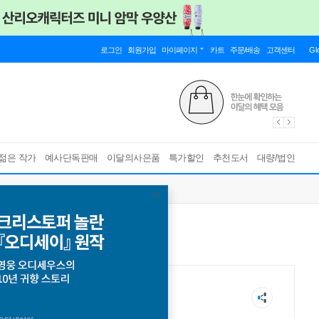
로그인
회원가입
마이페이지
카트
주문/배송
고객센터
Gl
젊은 작가
예사단독판매
이달의사은품
특가할인
추천도서
대량/법인