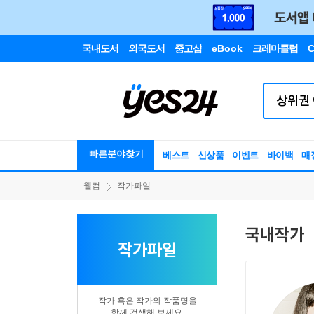
국내도서
외국도서
중고샵
eBook
크레마클럽
C
빠른분야찾기
베스트
신상품
이벤트
바이백
매
웰컴
작가파일
국내작가
작가파일
작가 혹은 작가와 작품명을
함께 검색해 보세요.