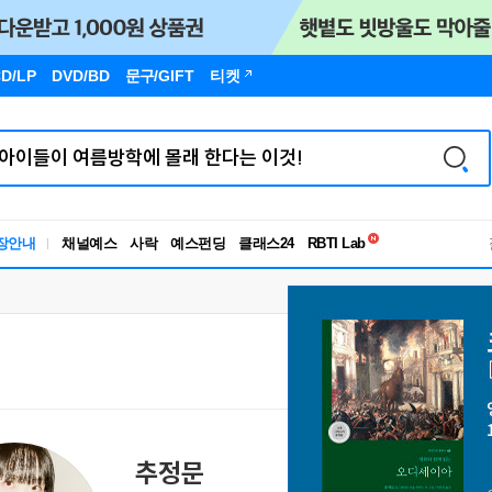
D/LP
DVD/BD
문구
/GIFT
티켓
독서유형검사
장안내
채널예스
사락
예스펀딩
클래스24
RBTI Lab
독서유형검사
추정문