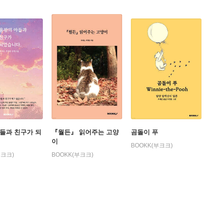
들과 친구가 되
『월든』 읽어주는 고양
곰돌이 푸
이
BOOKK(부크크)
부크크)
BOOKK(부크크)