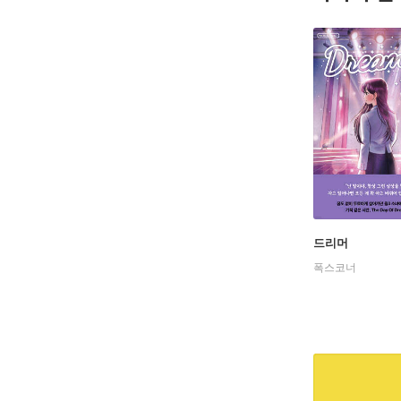
드리머
폭스코너