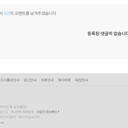
서
0건
의 코멘트를 남겨주셨습니다.
등록된 댓글이 없습니다
도서홍보안내
광고안내
제휴안내
복지제휴
매장안내
층(여의도동,일신빌딩)
고 : 제 2005-02682호
사업자 정보확인
팅 서비스사업자 : 예스이십사(주)
ved.