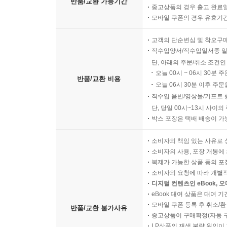
반품/교환 가능기간
중고상품의 경우 출고 완료일
모바일 쿠폰의 경우 유효기간(
고객의 단순변심 및 착오구
직수입양서/직수입일서중 일
단, 아래의 주문/취소 조건인
오늘 00시 ~ 06시 30분 
반품/교환 비용
오늘 06시 30분 이후 주문
직수입 음반/영상물/기프트 
단, 당일 00시~13시 사이
박스 포장은 택배 배송이 가
소비자의 책임 있는 사유로 
소비자의 사용, 포장 개봉에 
복제가 가능한 상품 등의 포장을 
소비자의 요청에 따라 개별
디지털 컨텐츠인 eBook, 
eBook 대여 상품은 대여 기
모바일 쿠폰 등록 후 취소/환
반품/교환 불가사유
중고상품이 구매확정(자동 
LP상품의 재생 불량 원인이 기