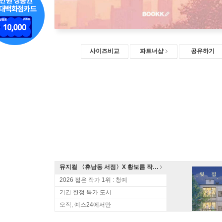
사이즈비교
파트너샵
공유하기
뮤지컬 〈휴남동 서점〉X 황보름 작가 북토크
2026 젊은 작가 1위 : 청예
기간 한정 특가 도서
오직, 예스24에서만