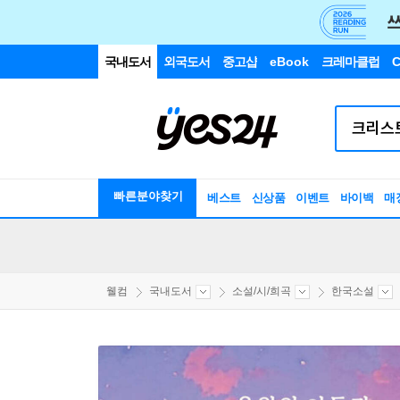
국내도서
외국도서
중고샵
eBook
크레마클럽
C
빠른분야찾기
베스트
신상품
이벤트
바이백
매
웰컴
국내도서
소설/시/희곡
한국소설