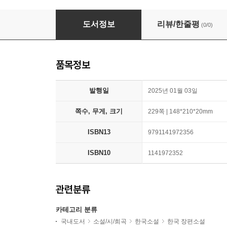
용왕의 아들과 친구가 되었습니다.
도서정보
리뷰/한줄평
(0/0)
품목정보
발행일
2025년 01월 03일
쪽수, 무게, 크기
229쪽 | 148*210*20mm
ISBN13
9791141972356
ISBN10
1141972352
관련분류
카테고리 분류
국내도서
소설/시/희곡
한국소설
한국 장편소설