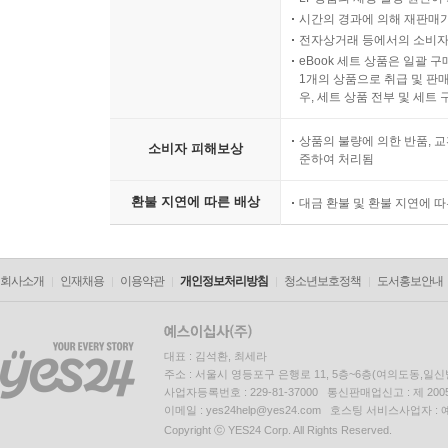
시간의 경과에 의해 재판매가
전자상거래 등에서의 소비자
eBook 세트 상품은 일괄 
1개의 상품으로 취급 및 판매
우, 세트 상품 전부 및 세트
상품의 불량에 의한 반품, 교
소비자 피해보상
준하여 처리됨
환불 지연에 따른 배상
대금 환불 및 환불 지연에 
회사소개
인재채용
이용약관
개인정보처리방침
청소년보호정책
도서홍보안내
대표 : 김석환, 최세라
주소 : 서울시 영등포구 은행로 11, 5층~6층(여의도동,일신
사업자등록번호 : 229-81-37000 통신판매업신고 : 제 200
이메일 : yes24help@yes24.com 호스팅 서비스사업자 :
Copyright ⓒ YES24 Corp. All Rights Reserved.