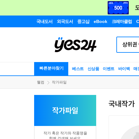
국내도서
외국도서
중고샵
eBook
크레마클럽
C
빠른분야찾기
베스트
신상품
이벤트
바이백
매
웰컴
작가파일
국내작가
작가파일
작가 혹은 작가와 작품명을
함께 검색해 보세요.