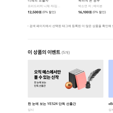
니체의 초월자
독하게 돈 공부
프리드리히 니체 저/김철 편역
히읏
박소연 저
메이븐
|
|
12,500
원
(0% 할인)
16,100
원
(0% 할인)
검색 페이지에서 선택된 태그에 등록된 더 많은 상품을 확인해 
이 상품의 이벤트
(5개)
한 눈에 보는 YES24 단독 선출간
e
상시
상