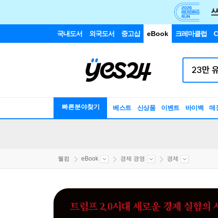
국내도서
외국도서
중고샵
eBook
크레마클럽
C
빠른분야찾기
베스트
신상품
이벤트
바이백
매
웰컴
eBook
경제 경영
경제