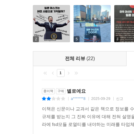
둘째는 정부 효율화이다. 일론 머스크는 정부가 
활용하여 불필요한 행정 인력과 비용을 절감하고 
비효율적인 업무를 AI로 대체함으로써 인건비를 줄
부처를 통합하고, 각 기관이 최소한의 자원으로 최대
2
5
3
셋째는 시장 원리의 도입이다. 일론 머스크는 정부
테슬라가 자동차 산업에서 보여준 것과 같은 고객 
전체 리뷰
(22)
일론 머스크의 비전은 실현될 것인가? 도널드 트럼
1
장을 여는 사건으로 평가될 수 있는 사례이다. D
민간부문의 효율성과 창의성을 정부 운영에 접목하
별로에요
종이책
구매
않고, 연방 정부가 운영되는 방식 자체를 구조적으
a*******8
2025-09-29
신고
|
|
|
추진하고 있는 개혁의 결과는 아직 알 수 없지만, 
이책은 신문이나 교과서 같은 책으로 정보를 수
남길 것이라는 점은 분명할 것이라고 역설한다.
규제를 받는지 그 진짜 이유에 대해 전혀 설명
라에 fsd모듈 로열티를 내야하는 미래를 타업체