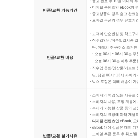
출고 완료 후 10일 이내의 
디지털 콘텐츠인 eBook의 
반품/교환 가능기간
중고상품의 경우 출고 완료일
모바일 쿠폰의 경우 유효기간(
고객의 단순변심 및 착오구
직수입양서/직수입일서중 일
단, 아래의 주문/취소 조건인
오늘 00시 ~ 06시 30분 
반품/교환 비용
오늘 06시 30분 이후 주문
직수입 음반/영상물/기프트 
단, 당일 00시~13시 사이
박스 포장은 택배 배송이 가
소비자의 책임 있는 사유로 
소비자의 사용, 포장 개봉에 
복제가 가능한 상품 등의 포장을 
소비자의 요청에 따라 개별
디지털 컨텐츠인 eBook, 
eBook 대여 상품은 대여 기
모바일 쿠폰 등록 후 취소/환
반품/교환 불가사유