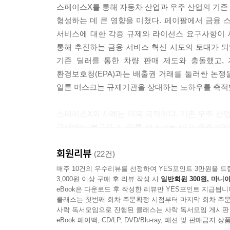
스페이스X를 통해 자동차 산업과 우주 산업의 기존 
형성하는 데 큰 영향을 미쳤다. 페이팔에서 금융 
서비스에 대한 각종 규제와 라이선스 요구사항이 
통해 추진하는 금융 서비스 혁신 시도의 토대가 되
기존 딜러를 통한 차량 판매 제도와 충돌했고, 
환경보호청(EPA)과는 배출권 거래를 둘러싼 논쟁
일론 머스크는 규제기관을 상대하는 노하우를 축적했
스페이스X의 사례는 더욱 극적이다. 기존 우주 산업의
규제에도 불구하고, 일론 머스크는 민간 우주기업
성공은 우주 산업 규제의 패러다임 전환을 가져왔다.
회원리뷰
통해 소셜미디어와 AI 규제에 도전하고 있다.
(22건)
프라이버시, AI 윤리 등의 영역에서 기존 규제 체
매주 10건의 우수리뷰를 선정하여 YES포인트 3만원을 드
3,000원 이상 구매 후 리뷰 작성 시
일반회원 300원, 마니아
식품의약국(FDA)의 의료기기 규제와 맞닥뜨리고 있
eBook은 다운로드 후 작성한 리뷰만 YES포인트 지급됩니
클래스는 첫번째 회차 주문확정 시점부터 마지막 회차 주문
이러한 일련의 경험들은 일론 머스크의 규제기관과
사락 독서모임으로 진행된 클래스는 사락 독서모임 게시판
것임을 보여준다. 그의 DOGE 구상 역시 이러한 
eBook 페이백, CD/LP, DVD/Blu-ray, 패션 및 판매금