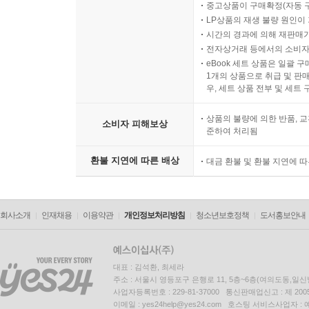
중고상품이 구매확정(자동 
LP상품의 재생 불량 원인이 기
시간의 경과에 의해 재판매가
전자상거래 등에서의 소비자
eBook 세트 상품은 일괄 
1개의 상품으로 취급 및 판매
우, 세트 상품 전부 및 세트
상품의 불량에 의한 반품, 교
소비자 피해보상
준하여 처리됨
환불 지연에 따른 배상
대금 환불 및 환불 지연에 
회사소개
인재채용
이용약관
개인정보처리방침
청소년보호정책
도서홍보안내
대표 : 김석환, 최세라
주소 : 서울시 영등포구 은행로 11, 5층~6층(여의도동,일신
사업자등록번호 : 229-81-37000 통신판매업신고 : 제 200
이메일 : yes24help@yes24.com 호스팅 서비스사업자 :