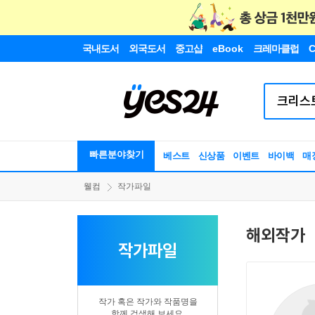
국내도서
외국도서
중고샵
eBook
크레마클럽
C
빠른분야찾기
베스트
신상품
이벤트
바이백
매
웰컴
작가파일
해외작가
작가파일
작가 혹은 작가와 작품명을
함께 검색해 보세요.