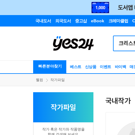
국내도서
외국도서
중고샵
eBook
크레마클럽
C
빠른분야찾기
베스트
신상품
이벤트
바이백
매
웰컴
작가파일
국내작가
작가파일
작가 혹은 작가와 작품명을
함께 검색해 보세요.