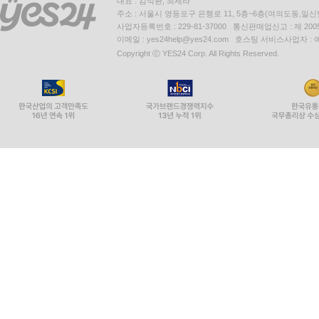
대표 : 김석환, 최세라
주소 : 서울시 영등포구 은행로 11, 5층~6층(여의도동,일신
사업자등록번호 : 229-81-37000 통신판매업신고 : 제 200
이메일 : yes24help@yes24.com 호스팅 서비스사업자 :
Copyright ⓒ YES24 Corp. All Rights Reserved.