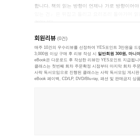
합니다. 책의 읽는 방향이 언제나 가로 방향이어야
있는 건』은 뒤집고 돌리고 요리조리 돌아가며 읽
것입니다.
회원리뷰
추천의 글:
(0건)
므아가 구멍 속 사다리를 내려와 문을 발견하니까
매주 10건의 우수리뷰를 선정하여 YES포인트 3만원을 드
3,000원 이상 구매 후 리뷰 작성 시
일반회원 300원, 마니아
않지만, 그래도 가끔 친구가 없다고 생각할 때가 있
eBook은 다운로드 후 작성한 리뷰만 YES포인트 지급됩니
용기를 내봐야겠다고 생각했어요. 이 책은 모두
클래스는 첫번째 회차 주문확정 시점부터 마지막 회차 주문
보내거든요. 쪽지에 그려진 그림 같아서 계속 보고 
사락 독서모임으로 진행된 클래스는 사락 독서모임 게시판
eBook 페이백, CD/LP, DVD/Blu-ray, 패션 및 판매금
"뒤집히고 떨어지지 않아도 언제든 갈 수 있는 축제
모든 존재들에게 보내는 특별한 초대장." (독서의 흔