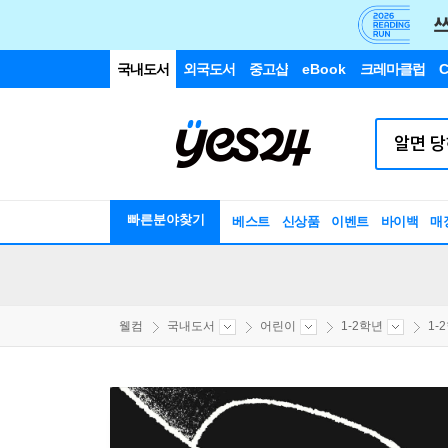
국내도서
외국도서
중고샵
eBook
크레마클럽
C
빠른분야찾기
베스트
신상품
이벤트
바이백
매
웰컴
국내도서
어린이
1-2학년
1-