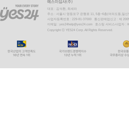
대표 : 김석환, 최세라
주소 : 서울시 영등포구 은행로 11, 5층~6층(여의도동,일신
사업자등록번호 : 229-81-37000 통신판매업신고 : 제 200
이메일 : yes24help@yes24.com 호스팅 서비스사업자 :
Copyright ⓒ YES24 Corp. All Rights Reserved.