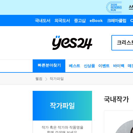
국내도서
외국도서
중고샵
eBook
크레마클럽
C
빠른분야찾기
베스트
신상품
이벤트
바이백
매
웰컴
작가파일
국내작가
작가파일
작가 혹은 작가와 작품명을
함께 검색해 보세요.