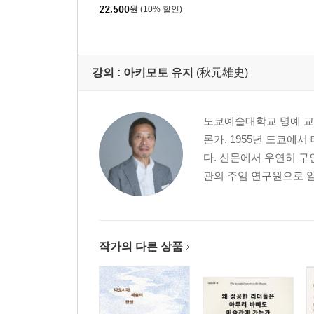
22,500
원
(10% 할인)
강의 :
아키모토 유지
(秋元雄史)
도쿄예술대학교 명예 교수
론가. 1955년 도쿄에
다. 신문에서 우연히 구
관의 주임 연구원으로 일
작가의 다른 상품