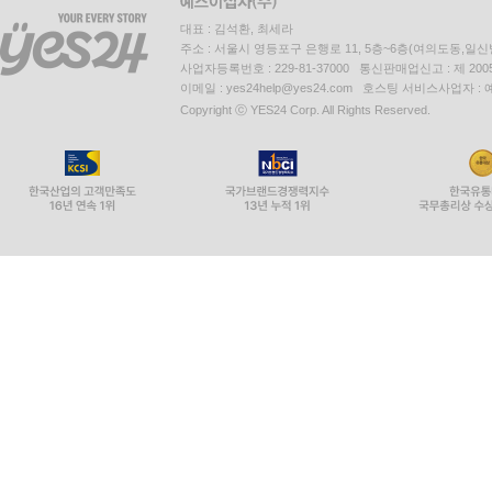
대표 : 김석환, 최세라
주소 : 서울시 영등포구 은행로 11, 5층~6층(여의도동,일신
사업자등록번호 : 229-81-37000 통신판매업신고 : 제 200
이메일 : yes24help@yes24.com 호스팅 서비스사업자 :
Copyright ⓒ YES24 Corp. All Rights Reserved.