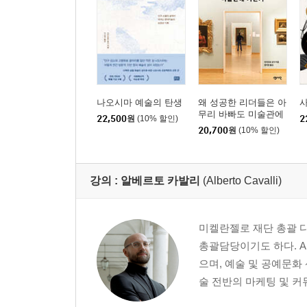
나오시마 예술의 탄생
왜 성공한 리더들은 아
무리 바빠도 미술관에
22,500
원
(10% 할인)
2
가는가
20,700
원
(10% 할인)
강의 :
알베르토 카발리
(Alberto Cavalli)
미켈란젤로 재단 총괄 디렉터
총괄담당이기도 하다. AD
으며, 예술 및 공예문화
술 전반의 마케팅 및 