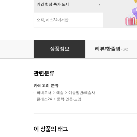
기간 한정 특가 도서
오직, 예스24에서만
2024 공예트렌드페어 세미나 1일차 + 프리미엄
상품정보
리뷰/한줄평
(0/0)
관련분류
카테고리 분류
국내도서
예술
예술일반/예술사
클래스24
문학·인문·교양
이 상품의 태그