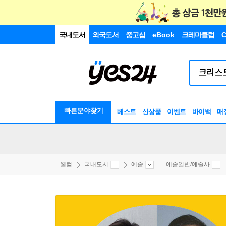
국내도서
외국도서
중고샵
eBook
크레마클럽
C
빠른분야찾기
베스트
신상품
이벤트
바이백
매
웰컴
국내도서
예술
예술일반/예술사