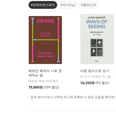
#공예트렌드페어
#작가만남
#클래스24
헤르만 헤세의 나로 존
다른 방식으로 보기
재하는 법
존 버거 저/최민 역
열화당
|
헤르만 헤세 저/유영미 역
뜨인돌
|
14,250
원
(5% 할인)
19,800
원
(10% 할인)
검색 페이지에서 선택된 태그에 등록된 더 많은 상품을 확인해 