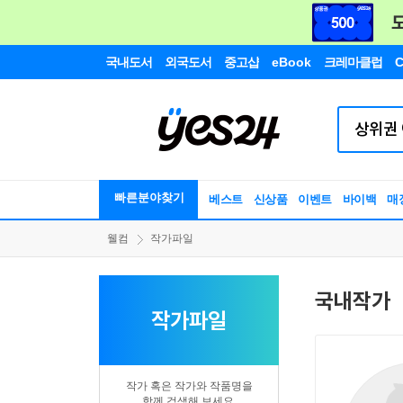
국내도서
외국도서
중고샵
eBook
크레마클럽
C
빠른분야찾기
베스트
신상품
이벤트
바이백
매
웰컴
작가파일
국내작가
작가파일
작가 혹은 작가와 작품명을
함께 검색해 보세요.