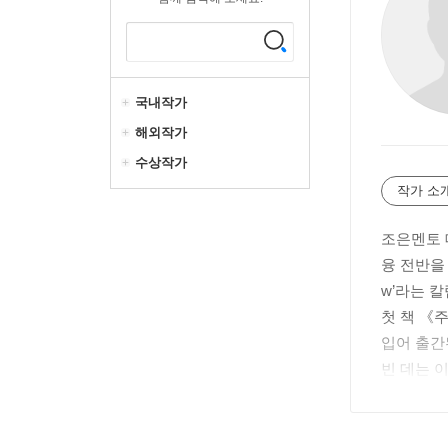
국내작가
해외작가
수상작가
작가 소
조은멘토 대
융 전반을 
w’라는 
첫 책 《
입어 출간
빈 데는 
《처음 배
재승씨’와