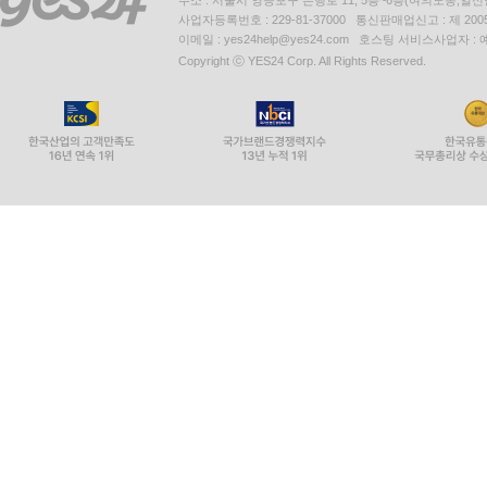
주소 : 서울시 영등포구 은행로 11, 5층~6층(여의도동,일신
사업자등록번호 : 229-81-37000 통신판매업신고 : 제 200
이메일 : yes24help@yes24.com 호스팅 서비스사업자 :
Copyright ⓒ YES24 Corp. All Rights Reserved.