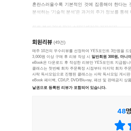
35 패턴 분석 기초부터 알고 하자
혼란스러울수록 기본적인 것에 집중해야 한다는 것
36 반전형의 기본인 머리어깨형과 역머리어깨형
분석하는 ‘기술적 분석’은 과거의 주가 정보를 통해
37 머리어깨형의 변형인 이중천정형과 이중바닥형
38 장기간에 걸쳐서 완성되는 원형 패턴
차트 분석 20년 장기 스테디셀러의 저자이자
39 주가 변동이 심한 V자형 패턴
17만 구독자가 선택한 투자 교육 유튜버의
회원리뷰
‘친절한’ 기술적 분석 강의
(49건)
제8편 패턴 분석 (2) 지속형
매주 10건의 우수리뷰를 선정하여 YES포인트 3만원을 드
3,000원 이상 구매 후 리뷰 작성 시
일반회원 300원, 마니아
『처음 배우는 주식 차트』의 저자 ‘친절한 재승씨
40 지속형 패턴의 대표격인 삼각형
eBook은 다운로드 후 작성한 리뷰만 YES포인트 지급됩니
보니 쉽네』의 공저자이자, 주식 차트 분석 및 미 
클래스는 첫번째 회차 주문확정 시점부터 마지막 회차 주문
41 단기간에 형성되는 깃발형
복잡하고 모호할 수 있는 기술적 분석을 저자의 친절
사락 독서모임으로 진행된 클래스는 사락 독서모임 게시판
42 깃발 대신 페넌트: 페넌트형
eBook 페이백, CD/LP, DVD/Blu-ray, 패션 및 판매금
43 같은 방향의 기울기를 보이는 쐐기형
또한 독자들이 기술적 분석법을 보다 원활히 이해
낱권으로 등록된 리뷰가 포함되어 있습니다.
44 박스 안에서 잠시 쉬어가는 직사각형
기술적 분석을 활용해 매매 시점을 잡을 수 있을지 
45 급등주 패턴 분석 열 가지
도서와 시청각 자료를 함께 활용해 투자자들이 차트 
48
명
부록 엘리어트 파동이론
확실한 목표를 위한 명료한 해결책
투자 성공에 필요한 차트 분석 기법의 A to Z
『처음 배우는 미국 주식 투자』