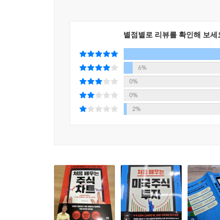
시작하기 전에: 이제 ‘막연함’을 ‘자신감’으로 바꿀
모든 투자자의 목표는 단 한 가지, 확실한 ‘이익’을
다양한 경로를 통해 수집한다. 투자 경력이나 접근
별점별로 리뷰를 확인해 보세
PART 1. 처음 시작하는 미국 주식 투자
모든 투자자가 같은 시간에 같은 조건으로 입수할 수 
미국 주식 투자, 왜 해야 할까?
계좌 개설, 어느 증권사가 좋을까?
차트는 동적인 주가를 정적인 상태로 포착한 것으
6%
거래 방식, 한국과 다른 점은?
다른 투자자들이 해당 종목을 두고 어떤 선택을 했는
0%
첫 매수 따라 하기
활용하는가에 따라 투자의 성패가 결정된다.
0%
[이번 파트 요약] 왕초보 질문 TOP 10
2%
『처음 배우는 주식 차트』는 차트 분석의 기본이
PART 2. 최소한의 미국 주식 상식
추세를 판단하는 법, 나아가 주식 차트의 다양한 패
대표 지수 4종 세트
Z를 풍성하게 담았다. 그러므로 책의 내용을 이
기업을 분류하는 3가지 기준
것이다.
대표적인 종목은?
티커: 미국 주식의 짧은 이름표
ETF: 분산 투자의 꽃
[이번 파트 요약] 미국 주식을 바라보는 기본 틀