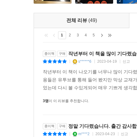
4
2
PART 3. 환전 비용, 진짜 아끼는 법
환율과 수수료: 최종 수익을 바꾸는 변수들
전체 리뷰
(49)
환율과 환전의 기본 구조
환전: 원화를 달러로 바꾸는 법
1
2
3
4
5
자동 환전 vs 직접 환전, 무엇이 더 유리할까?
우대 환율: 환전 수수료를 줄이는 법
환전 비용은 실제 수익을 어떻게 바꿀까?
작년부터 이 책을 많이 기다렸습
종이책
구매
[이번 파트 요약] 알뜰하게 환전하는 실전 전략
s******6
2023-04-19
신고
|
|
|
작년부터 이 책이 나오기를 너무나 많이 기다
PART 4. 매수와 매도, 제때 사고파는 법
용들은 유투브를 통해 들어 봤지만 막상 교재가
시장가·지정가·LOC: 기본적인 주문 방식
었는데 다시 볼 수있게되어 매우 기쁘게 생각합
정규장부터 주간 거래까지: 시간대별 매수 방법
언제 팔아야 할까?: 상황별 매도 기준
3명
이 이 리뷰를 추천합니다.
매매 수수료: 수익을 지키는 마지막 관문
[이번 파트 요약] 실전 준비 체크리스트
정말 기다렸습니다. 출간 감사합
종이책
구매
PART 5. 소수점 매매, 고가 주식도 부담 없이 사는 
m****2
2023-04-23
신고
|
|
|