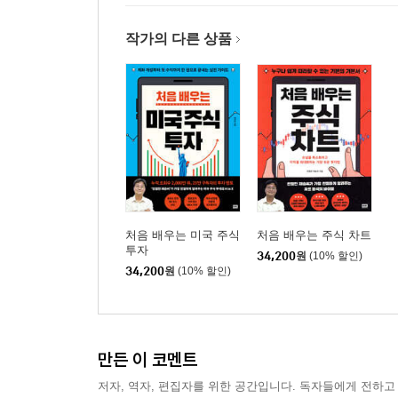
13 반전형 캔들로 본 살 때와 팔 때
14 별 모양 반전형 캔들
작가의 다른 상품
15 지속형을 알면 수익이 보인다
제4편 이동평균선을 이용한 매매법
16 이동평균선을 보면 주가의 움직임이 보인다
17 주가의 흐름과 그랜빌의 법칙
18 원리만 알면 끝! 이동평균선의 지지와 저항
19 이동평균선이 만나면 무슨 일이 생길까?
처음 배우는 미국 주식
처음 배우는 주식 차트
20 이격도를 이용해 수익 올리기
투자
34,200
원
(10% 할인)
34,200
원
(10% 할인)
제5편 보조지표 (1) 일반형
21 단기 지표의 최고봉 스토캐스틱
만든 이 코멘트
22 주가 움직임의 강도 측정 RSI
23 CCI를 통해 사고파는 시점 찾기
저자, 역자, 편집자를 위한 공간입니다. 독자들에게 전하고