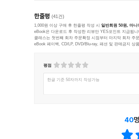
레버리지&인버스 ETF: 같은 시장, 전혀 다른 속도
ETF 선택 기준과 주의할 점
한줄평
ETF CHECK: ETF를 검색하는 방법
(41건)
나에게 맞는 ETF 조합 만들기
1,000원 이상 구매 후 한줄평 작성 시
일반회원 50원, 마니
eBook은 다운로드 후 작성한 리뷰만 YES포인트 지급됩니
[이번 파트 요약] ETF 입문자들이 자주 묻는 질문
클래스는 첫번째 회차 주문확정 시점부터 마지막 회차 주문
eBook 페이백, CD/LP, DVD/Blu-ray, 패션 및 판매금
PART 9. 배당주, 꾸준히 현금 받는 법
주식을 팔지 않아도 돈이 들어온다?
기업은 왜 배당금을 나눠줄까?
평점
배당주, 이런 분께 추천합니다
한글 기준 50자까지 작성가능
배당 일정부터 수익률까지: 배당 투자의 핵심
좋은 배당주를 고르는 5가지 기준
검증된 대표 배당주 리스트
배당 ETF로 간편하게 투자하기
안정형·성장형·고배당형: 성향별 투자 전략
40
명
월배당 포트폴리오 만들기
매수 타이밍과 배당락 대응 전략
[이번 파트 요약] 실전 연습: 100만 원으로 시작하