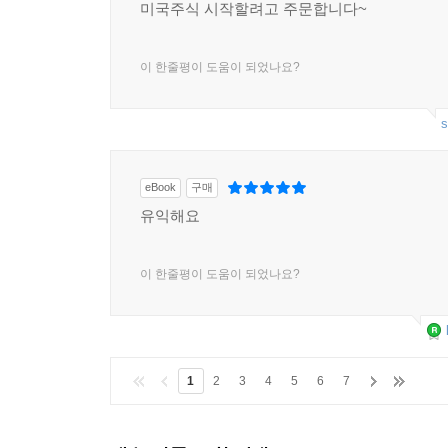
미국주식 시작할려고 주문합니다~
보너스: 친절한 재승씨의 미국 주식 투자 Q&A 30선
이 한줄평이 도움이 되었나요?
s
eBook
구매
유익해요
이 한줄평이 도움이 되었나요?
1
2
3
4
5
6
7