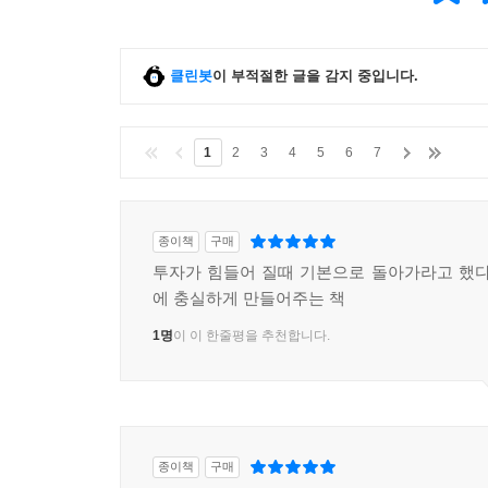
PART 10. 심리지표, 시장 분위기를 읽는 법
클린봇
이 부적절한 글을 감지 중입니다.
심리지표란 무엇일까?
공포·탐욕 지수: 바늘 하나로 보는 시장의 온도
VIX: 시장 공포 온도계
1
2
3
4
5
6
7
AAII와 NAAIM 지수: 개인과 기관의 차이
3대 이동평균선: 가격의 마지노선
심리지표와 차트를 결합하라
종이책
구매
[이번 파트 요약] 심리지표 핵심 정리
투자가 힘들어 질때 기본으로 돌아가라고 했다
에 충실하게 만들어주는 책
부록. 미국 주식 투자에 유용한 사이트 TOP 5
인베스팅닷컴: 미국 시장을 한눈에 보는 대시보드
1명
이 이 한줄평을 추천합니다.
핀비즈: 시장과 업종을 지도처럼 읽는 법
야후파이낸스: 기업의 실적과 전망을 한눈에!
ETF닷컴: ETF 투자자의 필수 플랫폼
웨일위즈덤: 거인들의 어깨 위에서 투자 흐름 읽기
종이책
구매