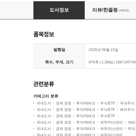
처음 배우는 미국 주식 투자 + 처음 배우는 주식
도서정보
리뷰/한줄평
(49/41)
품목정보
발행일
2026년 06월 15일
쪽수, 무게, 크기
976쪽 | 2,368g | 188*243*
관련분류
카테고리 분류
국내도서
경제 경영
투자/재테크
주식/ETF
국내주식
국내도서
경제 경영
투자/재테크
주식/ETF
해외주식
국내도서
경제 경영
투자/재테크
주식/ETF
국내도서
경제 경영
투자/재테크
재무/자산관리
재테
국내도서
경제 경영
투자/재테크
재무/자산관리
투자
국내도서
경제 경영
투자/재테크
재무/자산관리