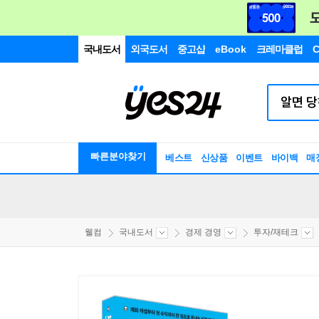
국내도서
외국도서
중고샵
eBook
크레마클럽
C
빠른분야찾기
베스트
신상품
이벤트
바이백
매
웰컴
국내도서
경제 경영
투자/재테크