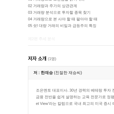
02 거래량과 주가의 상관관계
03 거래량 분석으로 투자할 종목 찾기
04 거래량으로 본 사야 할 때 팔아야 할 때
05 쉿! 대량 거래의 비밀과 급등주의 특징
제2편 추세 분석
06 추세를 아는 것은 성공 투자의 지름길
저자 소개
07 추세대를 이용한 매매 전략 세우기
(1명)
08 추세를 이용하여 강한 종목 찾기
09 이럴 때는 빨리 발을 빼라
저 :
한재승
(친절한 재승씨)
10 내 종목은 어디까지 갈까?
조은멘토 대표이사. 30년 경력의 베테랑 투자 전략
제3편 캔들과 떠나는 주식 여행
금융 전반을 쉽게 설명하는 교육 전문가로 정평이 
et View’라는 칼럼으로 국내 최고의 미국 증시
11 캔들의 첫걸음
12 반전을 알리는 캔들의 기본형