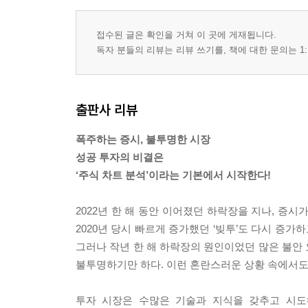
24 보조지표의 공통점을 알면 차트가 쉽게 보인다
25 추세 방향과 강도를 동시에 잡는 DMI
접수된 글은 확인을 거쳐 이 곳에 게재됩니다.
26 포물선을 통해 추세를 파악하는 파라볼릭 SAR
독자 분들의 리뷰는 리뷰 쓰기를, 책에 대한 문의는 1:
27 볼린저밴드: 밴드폭을 이용한 매매 기법
제6편 보조지표 (2) 고급형
출판사 리뷰
28 중기 지표의 대명사 MACD
폭주하는 증시, 불투명한 시장
29 거래량 분석 지표의 대명사 OBV
성공 투자의 비결은
30 OBV의 단점을 보완한 VR
‘주식 차트 분석’이라는 기본에서 시작한다!
31 중기 투자자의 필수 자료 삼선전환도
32 시세에 선행하는 모멘텀 지표
2022년 한 해 동안 이어졌던 하락장을 지나, 증
33 시장 심리를 읽어내는 심리선
2020년 당시 빠르게 증가했던 ‘빚투’도 다시 증가
34 시세의 강도를 나타내는 ROC
그러나 작년 한 해 하락장의 원인이었던 많은 불안
불투명하기만 하다. 이런 혼란스러운 상황 속에서도
제7편 패턴 분석 (1) 반전형
투자 시장은 수많은 기술과 지식을 갖추고 시도