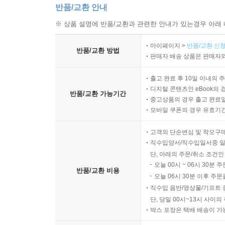
반품/교환 안내
※ 상품 설명에 반품/교환과 관련한 안내가 있는경우 아래 
마이페이지 >
반품/교환 신청
반품/교환 방법
판매자 배송 상품은 판매자와
출고 완료 후 10일 이내의 
디지털 콘텐츠인 eBook의 
반품/교환 가능기간
중고상품의 경우 출고 완료일
모바일 쿠폰의 경우 유효기간(
고객의 단순변심 및 착오구
직수입양서/직수입일서중 일
단, 아래의 주문/취소 조건인
오늘 00시 ~ 06시 30분 
반품/교환 비용
오늘 06시 30분 이후 주문
직수입 음반/영상물/기프트 
단, 당일 00시~13시 사이
박스 포장은 택배 배송이 가