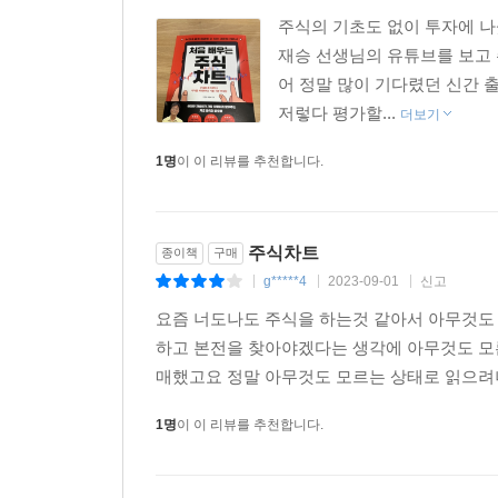
투자의 문턱을 낮춘 소수점 매매
주식의 기초도 없이 투자에 
소수점 매매, 이런 분께 추천드립니다
재승 선생님의 유튜브를 보고
소수점 매매의 한계와 주의할 점
어 정말 많이 기다렸던 신간 
증권사별로 다른 소수점 매매 방식
저렇다 평가할...
더보기
소수점 매수 따라 하기
[이번 파트 요약] 소수점 매매 핵심 정리
1명
이 이 리뷰를 추천합니다.
PART 6. 세금, 필수 개념부터 절세 팁까지
미국 주식에 붙는 2가지 세금
주식차트
종이책
구매
양도소득세: 매매 차익에 매기는 세금
g*****4
2023-09-01
신고
|
|
|
양도소득세는 셀프 신고가 원칙
요즘 너도나도 주식을 하는것 같아서 아무것도
배당소득세: 배당금에 매기는 세금
하고 본전을 찾아야겠다는 생각에 아무것도 모
실전에 바로 쓰는 절세 가이드
매했고요 정말 아무것도 모르는 상태로 읽으려니
[이번 파트 요약] 세금을 대하는 마인드셋
1명
이 이 리뷰를 추천합니다.
PART 7. 기업 정보, 한눈에 확인하는 법
기업 정보, 왜 확인해야 할까?