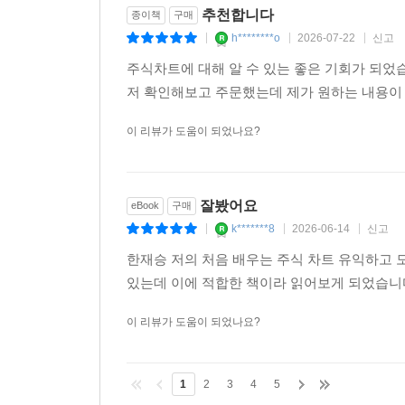
MTS와 HTS: 증권사 앱으로 기업 살펴보기
추천합니다
종이책
구매
시가총액과 기본 지표들: 최소한의 개념만 알아두
h********o
2026-07-22
신고
|
|
|
재무제표: 매출과 이익만 봐도 충분합니다
주식차트에 대해 알 수 있는 좋은 기회가 되었
컨센서스와 가이던스: 실적 발표 시즌의 키워드
저 확인해보고 주문했는데 제가 원하는 내용이
뉴스 vs 공시, 무엇이 다를까?
애널리스트 리포트, 어디까지 참고할까?
이 리뷰가 도움이 되었나요?
피어 비교: 같은 업종끼리 맞대보기
[이번 파트 요약] 기업 분석 체크리스트
잘봤어요
eBook
구매
PART 8. ETF, 미국식 분산 투자의 시작
k*******8
2026-06-14
신고
|
|
|
주식처럼 거래되는 펀드
한재승 저의 처음 배우는 주식 차트 유익하고 
ETF가 좋은 출발점인 이유
있는데 이에 적합한 책이라 읽어보게 되었습니
ETF, 한계를 알면 활용법이 보입니다
지수 ETF: 시장 평균을 따라가기
이 리뷰가 도움이 되었나요?
섹터 ETF: 떠오르는 산업에 올라타기
테마 ETF: 미래에 베팅하기
배당 ETF: 꼬박꼬박 현금 받기
1
2
3
4
5