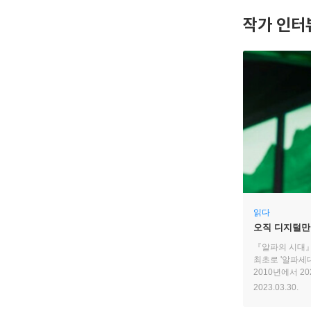
작가 인터
읽다
오직 디지털만
『알파의 시대』
최초로 '알파세대
2010년에서 2
아이들이 살아갈
2023.03.30.
디지털화와 세
자아를 형성하고