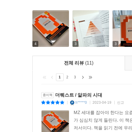
4
3
3
전체 리뷰
(11)
1
2
3
더퀘스트 / 알파의 시대
종이책
h*****0
2023-04-19
신고
|
|
|
MZ 세대를 잡아야 한다는 요즘
가 심심치 않게 들린다. 이 책
저서이다. 책을 읽기 전에 우리