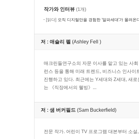
작가와 인터뷰
(1개)
[읽다]
오직 디지털만을 경험한 '알파세대'가 몰려온다
저 :
애슐리 펠
(Ashley Fell )
매크린들연구소의 자문 이사를 맡고 있는 사회 
런스 등을 통해 미래 트렌드, 비즈니스 인사이
진행하고 있다. 최근에는 Y세대와 Z세대, 새
는 《직장에서의 웰빙》...
저 :
샘 버커필드
(Sam Buckerfield)
전문 작가. 어린이 TV 프로그램 대본부터 소