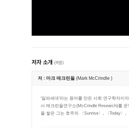
저자 소개
(4명)
저 :
마크 매크린들
(Mark McCrindle )
‘알파세대’라는 용어를 만든 사회 연구학자이자
사 매크린들연구소(McCrindle Research
을 쌓은 그는 호주의 〈Sunrise〉, 〈Today〉, 〈