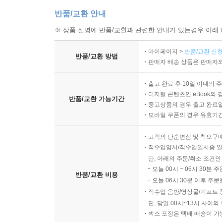
반품/교환 안내
※ 상품 설명에 반품/교환과 관련한 안내가 있는경우 아래 
마이페이지 >
반품/교환 신청
반품/교환 방법
판매자 배송 상품은 판매자와
출고 완료 후 10일 이내의 
디지털 콘텐츠인 eBook의 
반품/교환 가능기간
중고상품의 경우 출고 완료일
모바일 쿠폰의 경우 유효기간(
고객의 단순변심 및 착오구
직수입양서/직수입일서중 일
단, 아래의 주문/취소 조건인
오늘 00시 ~ 06시 30분 
반품/교환 비용
오늘 06시 30분 이후 주문
직수입 음반/영상물/기프트 
단, 당일 00시~13시 사이
박스 포장은 택배 배송이 가