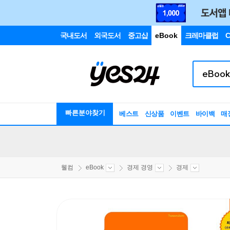
국내도서
외국도서
중고샵
eBook
크레마클럽
C
빠른분야찾기
베스트
신상품
이벤트
바이백
매
웰컴
eBook
경제 경영
경제