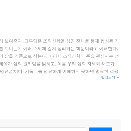
히 보여준다. 그루뎀은 조직신학을 성경 전체를 통해 형성된 가
를 지니는지 여러 주제에 걸쳐 정리하는 학문이라고 이해한다.
의 삶을 기준으로 삼는다. 따라서 조직신학의 주요 관심사는 성
혜이자 삶의 원리임을 밝히고, 이를 우리 삶의 자세와 태도가
‘명료성’이다. 기독교를 명료하게 이해하지 못하면 명료한 적용
펼쳐보기
이나 평신도가 쉽게 이해할 수 있도록 어려운 용어를 지양하지
을 할애한다. 그 진술은 명료하고 명쾌하며 깊고 넓다. 이러한
움을 준다. 만일 그리스도인으로서 정체성을 잊고 방황할 때가
그리스도인으로서 삶의 원리를 이해하도록 도우며 나아가 삶을 변