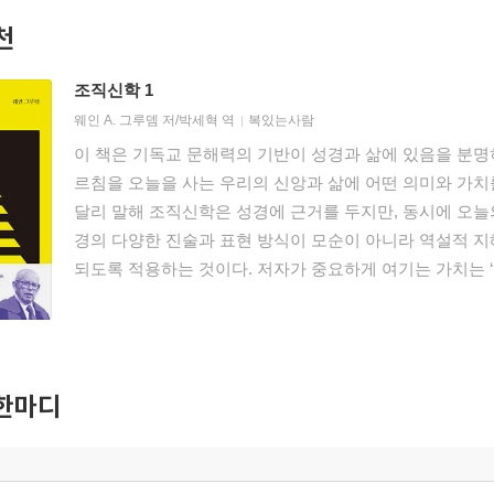
천
조직신학 1
웨인 A. 그루뎀
저/
박세혁
역
복있는사람
이 책은 기독교 문해력의 기반이 성경과 삶에 있음을 분명
르침을 오늘을 사는 우리의 신앙과 삶에 어떤 의미와 가치
달리 말해 조직신학은 성경에 근거를 두지만, 동시에 오늘
경의 다양한 진술과 표현 방식이 모순이 아니라 역설적 지
되도록 적용하는 것이다. 저자가 중요하게 여기는 가치는 
도 없기 때문이다. 이 책은 기독교 신학에 입문하는 학생
만, 동시에 다양한 신학적 논점을 소개하는 데도 많은 지면
차원에서 이 책은 기독교 문해력의 증진을 위해 탁월한 도
있다면, 이 책 『조직신학』을 읽기를 바란다. 이 책은 
한마디
화시키도록 이끌 것이다.