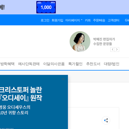
로그인
회원가입
마이페이지
카트
주문/배송
고객센터
Gl
름방학혜택
예사단독판매
이달의사은품
특가할인
추천도서
대량/법인