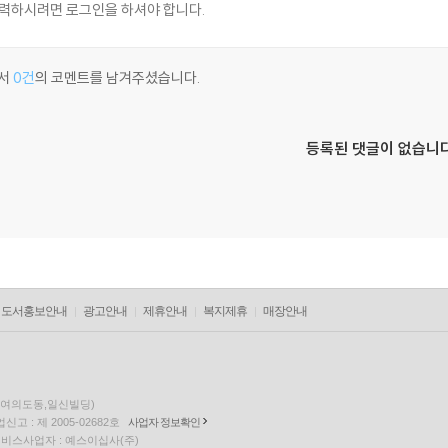
서
0건
의 코멘트를 남겨주셨습니다.
등록된 댓글이 없습니다
도서홍보안내
광고안내
제휴안내
복지제휴
매장안내
층(여의도동,일신빌딩)
고 : 제 2005-02682호
사업자 정보확인
팅 서비스사업자 : 예스이십사(주)