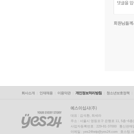
회원님들께
회사소개
인재채용
이용약관
개인정보처리방침
청소년보호정책
대표 : 김석환, 최세라
주소 : 서울시 영등포구 은행로 11, 5층~6
사업자등록번호 : 229-81-37000 통신판매업신
이메일 : yes24help@yes24.com 호스