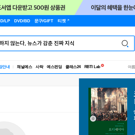
D/LP
DVD/BD
문구
/GIFT
티켓
독서유형검사
RBTI Lab
장안내
채널예스
사락
예스펀딩
클래스24
여
독서유형검사