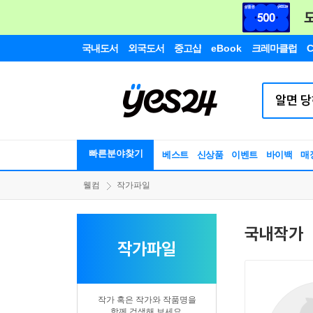
국내도서
외국도서
중고샵
eBook
크레마클럽
C
빠른분야찾기
베스트
신상품
이벤트
바이백
매
웰컴
작가파일
국내작가
작가파일
작가 혹은 작가와 작품명을
함께 검색해 보세요.