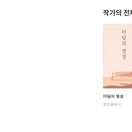
작가의 전
더딤의 영성
쿰란출판사