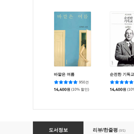
바깥은 여름
순전한 기독
950건
14,400
원
(10% 할인)
14,400
원
(10
조직신학 1
도서정보
리뷰/한줄평
(0/1)