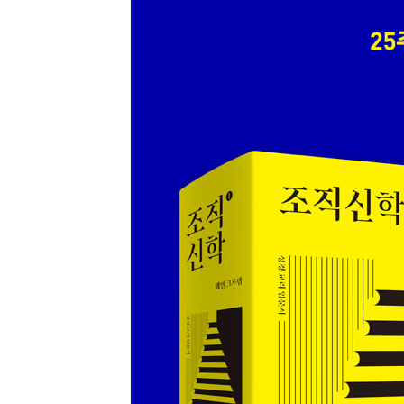
20장 사탄과 귀신
3부. 하나님의 형상으로 창조된 인간에 관한 교리
21장 인간의 창조
22장 남자와 여자로서 인간
23장 인간의 본질적 속성
24장 죄
25장 하나님과 인간 사이의 언약
4부. 그리스도와 성령에 관한 교리
26장 그리스도의 위격
27장 속죄
28장 부활과 승천
29장 그리스도의 직분
30장 성령의 사역