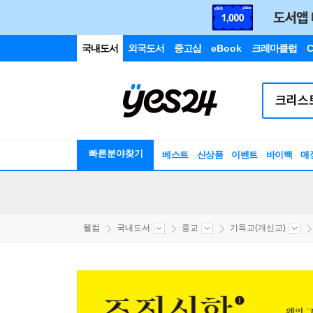
국내도서
외국도서
중고샵
eBook
크레마클럽
C
빠른분야찾기
베스트
신상품
이벤트
바이백
매
웰컴
국내도서
종교
기독교(개신교)