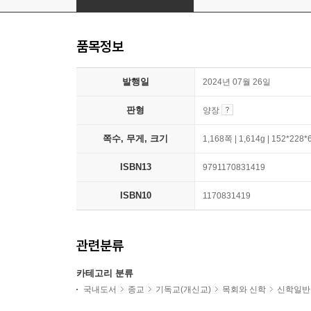
품목정보
발행일
2024년 07월 26일
판형
양장
쪽수, 무게, 크기
1,168쪽 | 1,614g | 152*228
ISBN13
9791170831419
ISBN10
1170831419
관련분류
카테고리 분류
국내도서
종교
기독교(개신교)
목회와 신학
신학일반