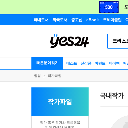
국내도서
외국도서
중고샵
eBook
크레마클럽
C
빠른분야찾기
베스트
신상품
이벤트
바이백
매
웰컴
작가파일
국내작가
작가파일
작가 혹은 작가와 작품명을
함께 검색해 보세요.