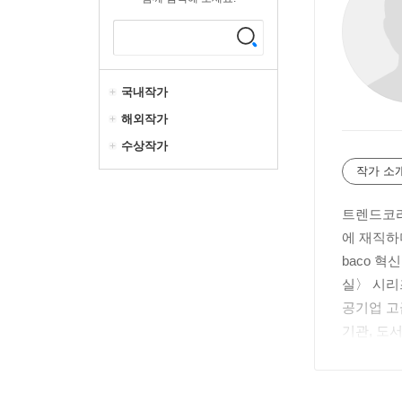
국내작가
해외작가
수상작가
작가 소
트렌드코리
에 재직하
baco 
실〉 시리즈
공기업 고
기관, 도
로젝트를 
Hyewon Le