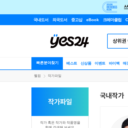
국내도서
외국도서
중고샵
eBook
크레마클럽
C
빠른분야찾기
베스트
신상품
이벤트
바이백
매
웰컴
작가파일
국내작가
작가파일
작가 혹은 작가와 작품명을
함께 검색해 보세요.