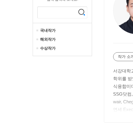
국내작가
해외작가
수상작가
작가 소
서강대학교
학위를 받
식융합미디
SSG닷컴
wair, 
연세 Exe
렌드 칼럼
『역발상 
론학회 신