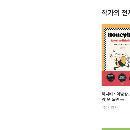
작가의 전
허니비 : 역발상,
약 못 쓰면 독
(주)박영사