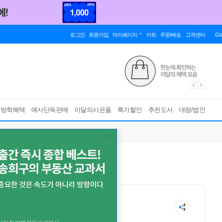
로그인
회원가입
마이페이지
카트
주문/배송
고객센터
Gl
름방학혜택
예사단독판매
이달의사은품
특가할인
추천도서
대량/법인