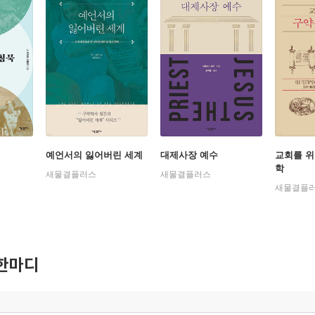
예언서의 잃어버린 세계
대제사장 예수
교회를 위
학
새물결플러스
새물결플러스
새물결플
한마디