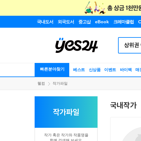
국내도서
외국도서
중고샵
eBook
크레마클럽
C
빠른분야찾기
베스트
신상품
이벤트
바이백
매
웰컴
작가파일
국내작가
작가파일
작가 혹은 작가와 작품명을
함께 검색해 보세요.