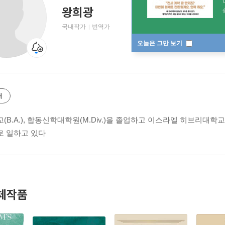
왕희광
국내작가
번역가
오늘은 그만 보기
개
(B.A.), 합동신학대학원(M.Div.)을 졸업하고 이스라엘 히브리
 일하고 있다
체작품