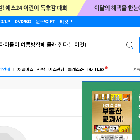
D/LP
DVD/BD
문구
/GIFT
티켓
독서유형검사
장안내
채널예스
사락
예스펀딩
클래스24
RBTI Lab
여
독서유형검사