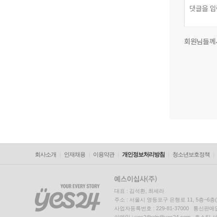
회원님들께
회사소개
인재채용
이용약관
개인정보처리방침
청소년보호정책
대표 : 김석환, 최세라
주소 : 서울시 영등포구 은행로 11, 5층~6
사업자등록번호 : 229-81-37000 통신판매업신
이메일 : yes24help@yes24.com 호스