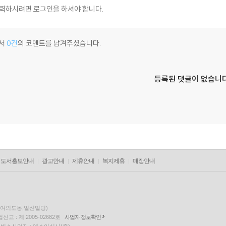
서
0건
의 코멘트를 남겨주셨습니다.
등록된 댓글이 없습니다
도서홍보안내
광고안내
제휴안내
복지제휴
매장안내
층(여의도동,일신빌딩)
고 : 제 2005-02682호
사업자 정보확인
팅 서비스사업자 : 예스이십사(주)