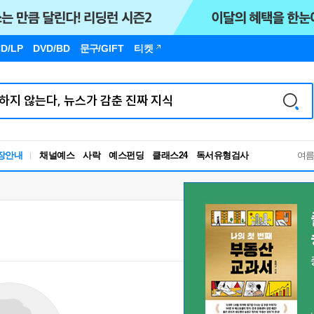
D/LP
DVD/BD
문구
/GIFT
티켓
독서유형검사
장안내
채널예스
사락
예스펀딩
클래스24
여
RBTI Lab
독서유형검사