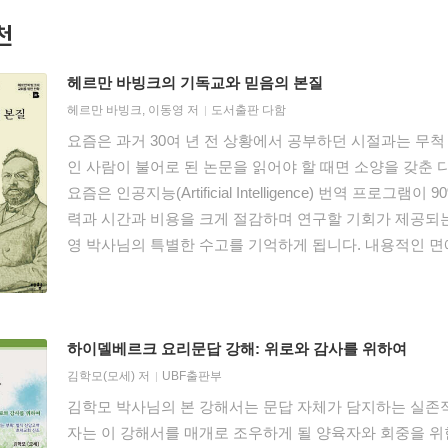
천
헤르만 바빙크의 기독교와 믿음의 본질
헤르만 바빙크
,
이동영
저
도서출판 다함
요즘은 과거 30여 년 전 상황에서 공부하던 시절과는 무
인 사람이 불어로 된 논문을 읽어야 할 때면 소양을 갖춘 
요즘은 인공지능(Artificial Intelligence) 번역 프
력과 시간과 비용을 크게 절감하며 연구할 기회가 제공되는
영 박사님의 특별한 수고를 기억하게 됩니다. 내용적인 면
으로 접하고 읽을 수 있도록 단편 자료를 모아 편집했다는
되는 성격의 글 모음집이어서 독자가 저자에게 더 친숙하게
헤르만 바빙크(Herman Bavinck, 1854-1921)의 
상하지 못했을 것입니다. 한국 개혁교회의 지체에게도 이
하이델베르크 요리문답 강해: 위로와 감사를 위하여
수 없습니다.
김학모(모세)
저
UBF출판부
김학모 박사님의 본 강해서는 문답 자체가 담지하는 실존적
자는 이 강해서를 매개로 조우하게 될 양육자와 회중을 위