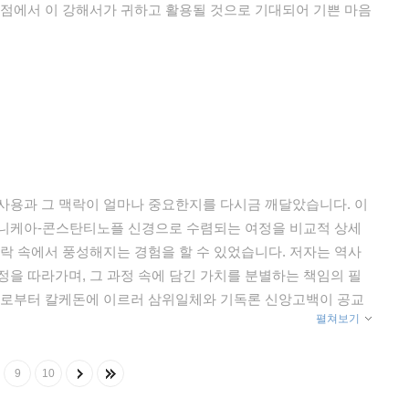
 점에서 이 강해서가 귀하고 활용될 것으로 기대되어 기쁜 마음
사용과 그 맥락이 얼마나 중요한지를 다시금 깨달았습니다. 이
 니케아-콘스탄티노플 신경으로 수렴되는 여정을 비교적 상세
맥락 속에서 풍성해지는 경험을 할 수 있었습니다. 저자는 역사
정을 따라가며, 그 과정 속에 담긴 가치를 분별하는 책임의 필
케아로부터 칼케돈에 이르러 삼위일체와 기독론 신앙고백이 공교
펼쳐보기
 상황으로 돌아갈 필요가 없음을 명확히 할 필요가 있습니다.
맥락에 대한 과도한 왜곡을 경계하는 저자의 시각은 오늘날에
 통찰이, 삼위일체론 논의의 르네상스를 살아가는 독자들에게 분
9
10
며 전체 지형도를 만들며 읽어보기를 기꺼이 추천합니다.