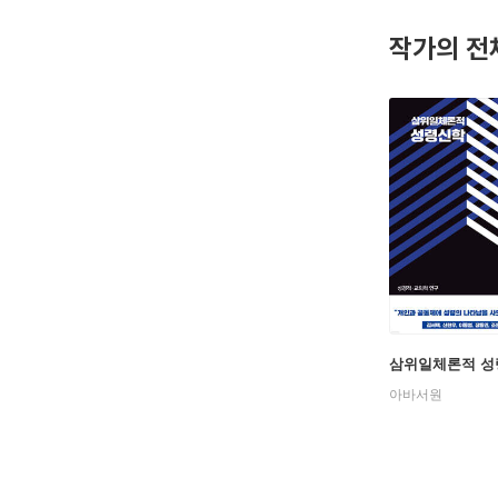
이고 있다
작가의 전
삼위일체론적 성
아바서원