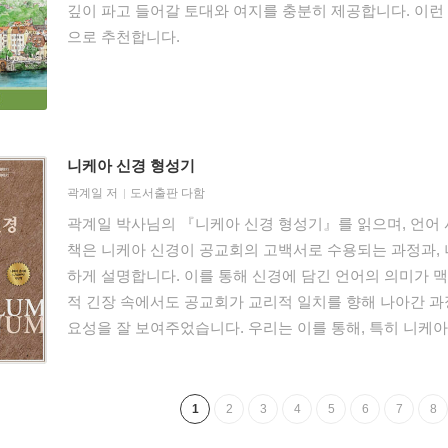
깊이 파고 들어갈 토대와 여지를 충분히 제공합니다. 이런
으로 추천합니다.
니케아 신경 형성기
곽계일
저
도서출판 다함
곽계일 박사님의 『니케아 신경 형성기』를 읽으며, 언어 
책은 니케아 신경이 공교회의 고백서로 수용되는 과정과,
하게 설명합니다. 이를 통해 신경에 담긴 언어의 의미가 
적 긴장 속에서도 공교회가 교리적 일치를 향해 나아간 과
요성을 잘 보여주었습니다. 우리는 이를 통해, 특히 니
회의 공동자산으로 확립된 사실을 기억하며, 다시는 혼란의
삼위일체 신앙을 이해함에 있어 특정 진영의 교조주의나 
도 큰 울림을 줍니다. 동방 교부학에 깊이 천착한 저자의
1
2
3
4
5
6
7
8
명한 길잡이가 될 것입니다. 연필을 손에 들고 잘 요약하