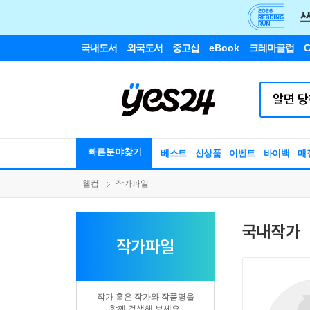
국내도서
외국도서
중고샵
eBook
크레마클럽
C
빠른분야찾기
베스트
신상품
이벤트
바이백
매
웰컴
작가파일
국내작가
작가파일
작가 혹은 작가와 작품명을
함께 검색해 보세요.