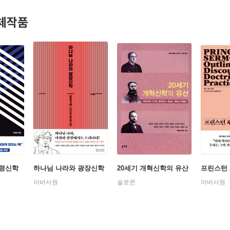
.
체작품
령신학
하나님 나라와 광장신학
20세기 개혁신학의 유산
프린스턴 
아바서원
솔로몬
아바서원