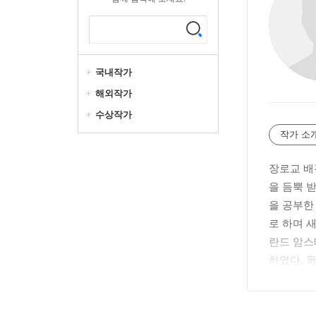
국내작가
해외작가
수상작가
작가 소
장로교 배
을 듬뿍 
을 공부한
로 하며 새
란드 암스테
하였다. 목
gmond 교
002년 
을 양육하