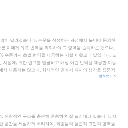
척 많이 달라졌습니다. 논문을 작성하는 과정에서 불어에 문외한
다른 이에게 유료 번역을 의뢰하여 그 영역을 습득하곤 했으나,
로그램이 90% 수준까지 초벌 번역을 제공하는 시절이 왔으니 말입니다. 노
 시절에, 귀한 원고를 발굴하고 애정 어린 번역을 제공한 이동
에서 새롭지는 않으나, 형식적인 면에서 저자의 생각을 집중적
펼쳐보기
 점에서 귀한 책입니다. 순서와 상관없이 어느 장이나 읽어도
 다가설 수 있지 않을까 싶어 기꺼이 일독을 권하게 됩니다.
글이 세계 개혁교회의 지체에게 이렇게 애독될 줄은 저자 자신도 미처 예
런 기회가 제공되니 지체의 한 구성원으로서 여간 기쁘지 않을
, 신학적인 구조를 충분히 존중하여 잘 드러내고 있습니다. 저
한 공간을 세심하게 배려하여, 회중들의 실존적 고민의 영역을