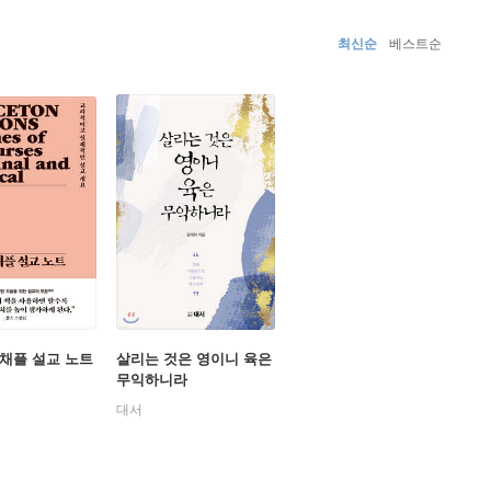
최신순
베스트순
채플 설교 노트
살리는 것은 영이니 육은
무익하니라
대서