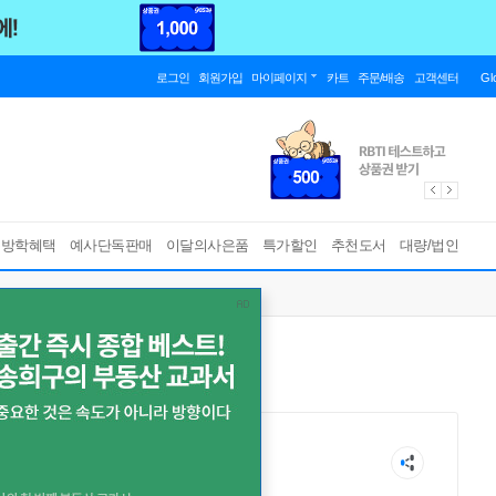
로그인
회원가입
마이페이지
카트
주문/배송
고객센터
Gl
름방학혜택
예사단독판매
이달의사은품
특가할인
추천도서
대량/법인