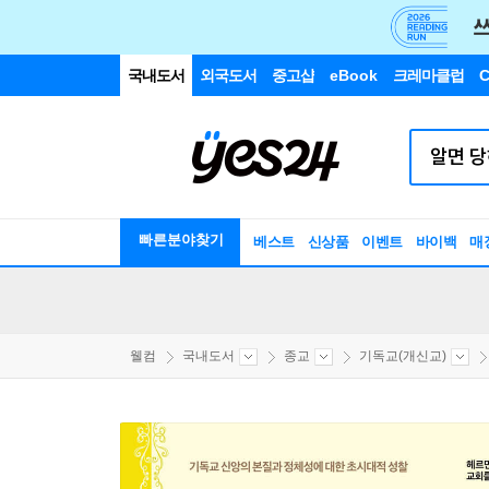
국내도서
외국도서
중고샵
eBook
크레마클럽
C
빠른분야찾기
베스트
신상품
이벤트
바이백
매
웰컴
국내도서
종교
기독교(개신교)