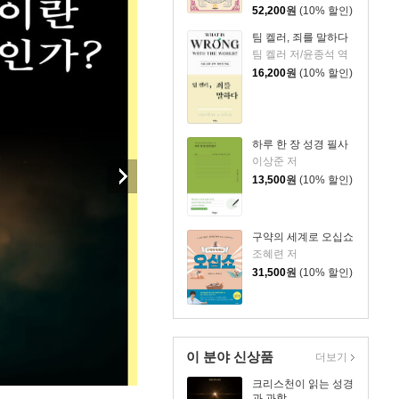
52,200
원
(10% 할인)
팀 켈러, 죄를 말하다
팀 켈러 저/윤종석 역
16,200
원
(10% 할인)
하루 한 장 성경 필사
이상준 저
13,500
원
(10% 할인)
구약의 세계로 오십쇼
조혜련 저
31,500
원
(10% 할인)
이 분야 신상품
더보기
크리스천이 읽는 성경
과 과학