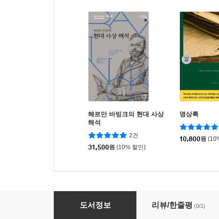
헤르만 바빙크의 현대 사상
명상록
해석
2건
10,800
원
(10
31,500
원
(10% 할인)
헤르만 바빙크의 기독교와 믿음의 본질
도서정보
리뷰/한줄평
(0/1)