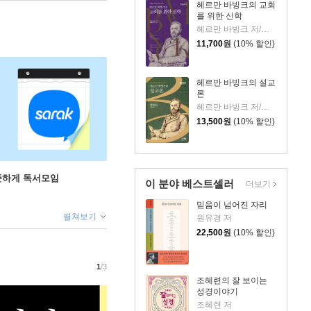
헤르만 바빙크의 교회
를 위한 신학
헤르만 바빙크 저/박태현 역
11,700
원
(10% 할인)
헤르만 바빙크의 설교
론
헤르만 바빙크 저/제임스 에글린턴 편/신호섭 역
13,500
원
(10% 할인)
꾸준하게 독서모임
이 분야 베스트셀러
더보기
믿음이 넘어진 자리
펼쳐보기
원유경 저
22,500
원
(10% 할인)
1
/3
조혜련의 잘 보이는
성경이야기
조혜련 저