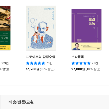
프로이트의 감정수업
보라통독
603건
73건
21건
% 할인)
16,200
원
(10% 할인)
27,000
원
(10% 할인)
배송/반품/교환