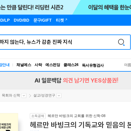
D/LP
DVD/BD
문구
/GIFT
티켓
장안내
채널예스
사락
예스펀딩
클래스24
독서유형검사
여
RBTI Lab
독서유형검사
AI 일문백답
의견 남기면 YES상품권!
목회와 신학
설교/성경연구
헤르만 바빙크의 교회를 위한 신학-08
소득공제
헤르만 바빙크의 기독교와 믿음의 