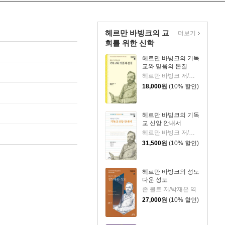
헤르만 바빙크의 교
더보기
회를 위한 신학
헤르만 바빙크의 기독
교와 믿음의 본질
헤르만 바빙크 저/이동영 역
18,000
원
(10% 할인)
헤르만 바빙크의 기독
교 신앙 안내서
헤르만 바빙크 저/박하림 역/이상웅 감수
31,500
원
(10% 할인)
헤르만 바빙크의 성도
다운 성도
존 볼트 저/박재은 역
27,000
원
(10% 할인)