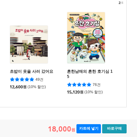
2
/4
초밥이 옷을 사러 갔어요
흔한남매의 흔한 호기심 1
5
49건
76건
12,600
원
(10% 할인)
15,120
원
(10% 할인)
18,000
카트에 넣기
바로구매
원