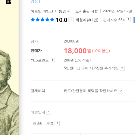
양장 ]
헤르만 바빙크
,
이동영
저
도서출판 다함
2026년 02월 02일
10.0
회원리뷰(
1
건)
판매지수 654
정가
20,000원
18,000
원
판매가
(10% 할인)
YES포인트
200원 (1% 적립)
5만원이상 구매 시 2천원 추가적립
결제혜택
카드/간편결제 혜택을 확인하세요
배송안내
배송비 : 무료