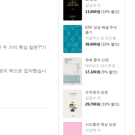
김상국 저
13,500
원
(10% 할인)
ESV 성경 해설 주석
욥기
더글러스 숀 오도넬 저/이언 두기드,제이 스클라,제임스 해밀턴 편/홍병룡 역
36,000
원
(10% 할인)
두 가지 핵심 질문?“기
유배 중의 신앙
데이비드 반드루넨 저/권대영 역
 권의 책으로 집약했습니
17,100
원
(5% 할인)
도덕경과 성경
김광수 저
29,700
원
(10% 할인)
사도행전 묵상 상권
이강택 저