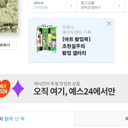
eBook
중고상품
14,000원
판매요청하기
프랑스
퐁피두센터 기획
[아트 팝업북]
초현실주의
유하기
팝업 갤러리
들이
함께 산 책