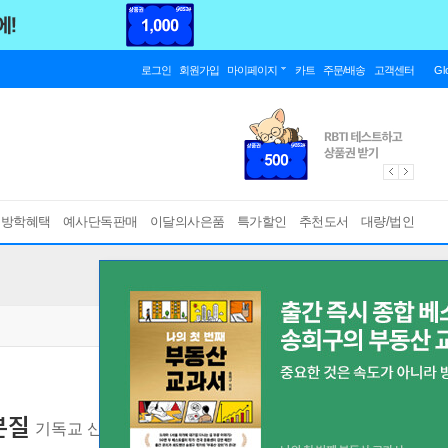
로그인
회원가입
마이페이지
카트
주문/배송
고객센터
Gl
름방학혜택
예사단독판매
이달의사은품
특가할인
추천도서
대량/법인
본질
기독교 신앙의 본질과 정체성에 대한 초시대적 성찰
[