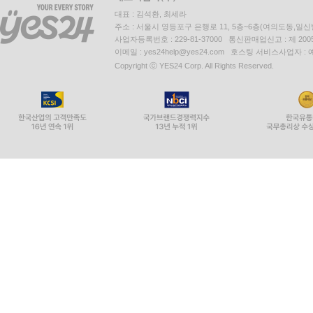
대표 : 김석환, 최세라
주소 : 서울시 영등포구 은행로 11, 5층~6층(여의도동,일신
사업자등록번호 : 229-81-37000 통신판매업신고 : 제 200
이메일 : yes24help@yes24.com 호스팅 서비스사업자 :
Copyright ⓒ YES24 Corp. All Rights Reserved.