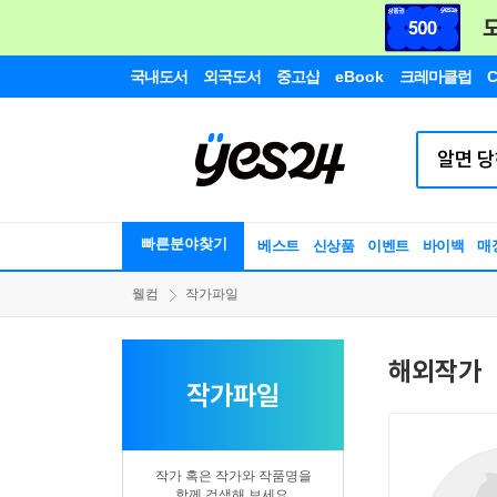
국내도서
외국도서
중고샵
eBook
크레마클럽
C
빠른분야찾기
베스트
신상품
이벤트
바이백
매
웰컴
작가파일
해외작가
작가파일
작가 혹은 작가와 작품명을
함께 검색해 보세요.