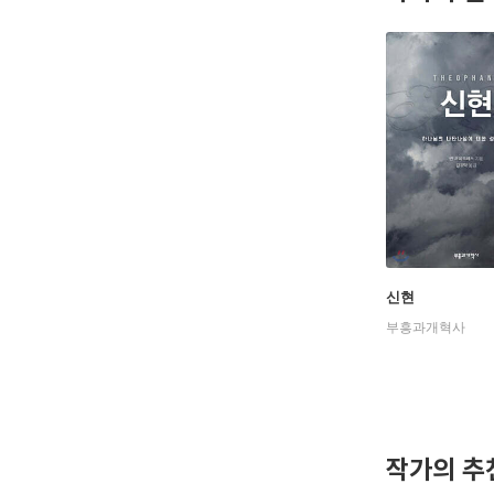
신현
부흥과개혁사
작가의 추