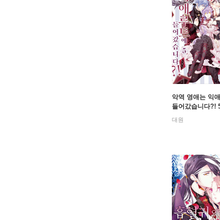
악역 영애는 익
들어갔습니다?! 
대원