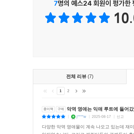
7
명의 예스24 회원이 평가한
10.
전체 리뷰
(7)
1
2
악역 영애는 익애 루트에 들어갔습
종이책
구매
j****w
2025-08-17
신고
|
|
|
다양한 악역 영애물이 계속 나오고 있는데 재