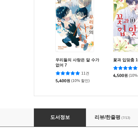
우리들의 사랑은 알 수가
꽃과 입맞춤 1
없어 7
11건
4,500
원
(10%
5,400
원
(10% 할인)
악역 영애는 익애 루트에 들어갔습니다?! 4
도서정보
리뷰/한줄평
(7/13)