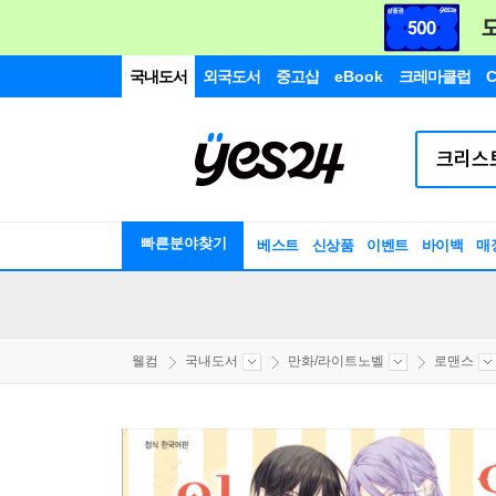
국내도서
외국도서
중고샵
eBook
크레마클럽
C
빠른분야찾기
베스트
신상품
이벤트
바이백
매
웰컴
국내도서
만화/라이트노벨
로맨스