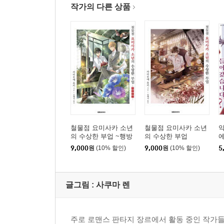
작가의 다른 상품
철물점 요미사카 소년
철물점 요미사카 소년
악
의 수상한 부업 ~행방
의 수상한 부업
에
불명~
9,000
원
(10% 할인)
9,000
원
(10% 할인)
5
글그림 :
사쿠마 렌
주로 로맨스 판타지 장르에서 활동 중인 작가들