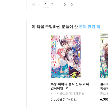
1
2
3
이 책을 구입하신 분들이 산
분야 연관 책
흑룡 폐하의 정략 신부 마녀
올리
입니다만.. 2
죽는다
타마키 글그림/하나치루 코코 원저
대원
|
5,850
원
(10% 할인)
6,30