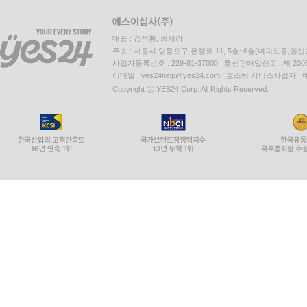
대표 : 김석환, 최세라
주소 : 서울시 영등포구 은행로 11, 5층~6층(여의도동,일신
사업자등록번호 : 229-81-37000 통신판매업신고 : 제 200
이메일 : yes24help@yes24.com 호스팅 서비스사업자 :
Copyright ⓒ YES24 Corp. All Rights Reserved.