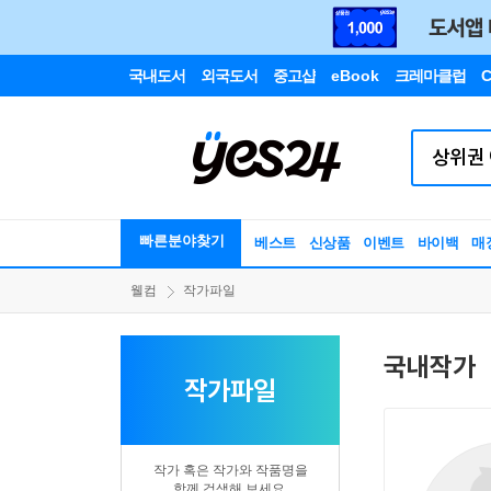
국내도서
외국도서
중고샵
eBook
크레마클럽
C
빠른분야찾기
베스트
신상품
이벤트
바이백
매
웰컴
작가파일
국내작가
작가파일
작가 혹은 작가와 작품명을
함께 검색해 보세요.