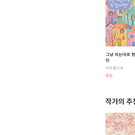
그냥 되는대로 
만
브로콜리숲
품절
작가의 추