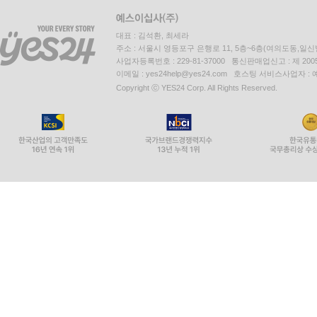
대표 : 김석환, 최세라
주소 : 서울시 영등포구 은행로 11, 5층~6층(여의도동,일신
사업자등록번호 : 229-81-37000 통신판매업신고 : 제 200
이메일 : yes24help@yes24.com 호스팅 서비스사업자 :
Copyright ⓒ YES24 Corp. All Rights Reserved.