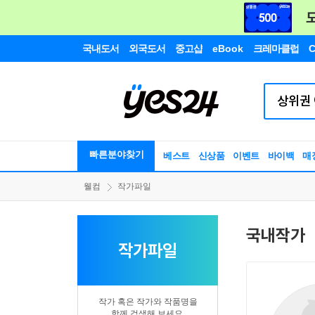
국내도서
외국도서
중고샵
eBook
크레마클럽
C
빠른분야찾기
베스트
신상품
이벤트
바이백
매
웰컴
작가파일
국내작가
작가파일
작가 혹은 작가와 작품명을
함께 검색해 보세요.