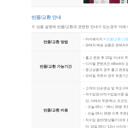
반품/교환 안내
※ 상품 설명에 반품/교환과 관련한 안내가 있는경우 아래 
마이페이지 >
반품/교환 신청
반품/교환 방법
판매자 배송 상품은 판매자와
출고 완료 후 10일 이내의 
디지털 콘텐츠인 eBook의 
반품/교환 가능기간
중고상품의 경우 출고 완료일
모바일 쿠폰의 경우 유효기간(
고객의 단순변심 및 착오구
직수입양서/직수입일서중 일
단, 아래의 주문/취소 조건인
오늘 00시 ~ 06시 30분 
반품/교환 비용
오늘 06시 30분 이후 주문
직수입 음반/영상물/기프트 
단, 당일 00시~13시 사이