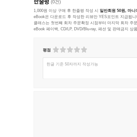
한줄평
(0건)
이 경전에 담겨 있다고 말한다. 그 핵심 요의는 결
그것이다. 결국 『법화경』은 무명으로 인해 이미 
1,000원 이상 구매 후 한줄평 작성 시
일반회원 50원, 마니
eBook은 다운로드 후 작성한 리뷰만 YES포인트 지급됩니
나아가는 길을 밝힌 경전이다.
클래스는 첫번째 회차 주문확정 시점부터 마지막 회차 주문
eBook 페이백, CD/LP, DVD/Blu-ray, 패션 및 판매금
평점
한글 기준 50자까지 작성가능