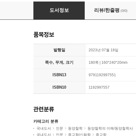
인문학 독자를 위한 법화경 (큰글자책)
도서정보
리뷰/한줄평
(0/0)
품목정보
발행일
2023년 07월 18일
쪽수, 무게, 크기
180쪽 | 160*240*20mm
ISBN13
9791192997551
ISBN10
1192997557
관련분류
카테고리 분류
국내도서
인문
동양철학
동양철학의 이해/동양철학사
국내도서
인문
종교학/신화학
종교학