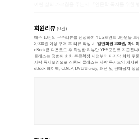
어떤 삶의 가르침을 주는지 『인문학 독자를 위한 
방편은 다양해도 진실은 단 하나
회원리뷰
오직 자유와 행복에 이르는 것!
(0건)
매주 10건의 우수리뷰를 선정하여 YES포인트 3만원을 드
3,000원 이상 구매 후 리뷰 작성 시
일반회원 300원, 마니아
‘고해(苦海)’라고도 불리는 거친 삶의 바다에는 
eBook은 다운로드 후 작성한 리뷰만 YES포인트 지급됩니
존재인지를 잘 이해하고 세상에 자리한다면 거센 
클래스는 첫번째 회차 주문확정 시점부터 마지막 회차 주문
지니고 있는지를 파악함으로써 더 큰 행복의 세계
사락 독서모임으로 진행된 클래스는 사락 독서모임 게시판
전해주었다. 이처럼 중생의 상황에 맞추어 설한 가르
eBook 페이백, CD/LP, DVD/Blu-ray, 패션 및 판매금
불교 경전도 그러하지만 『법화경』은 특히 이러한
‘불교의 모든 가르침을 회통’하는 것이다. 지구에
방편들이 가리키는 하나의 진실은 단 하나뿐이다.
아니다.
그렇다면 『법화경』이 우리에게 말하고자 하는 바
『법화경』 전문가인 저자는 지금을 살아가는 우리가