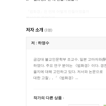
『법화경』은 언제 어떻게 만들어졌을까
불설이란 무엇일까
『법화경』은 어떻게 전해졌을까
저자 소개
『법화경』은 어떤 배경에서 출현했을까
(1명)
『법화경』의 문제의식은 무엇일까
저 :
하영수
3. 『법화경』이 말하고자 하는 것은 무엇일까
금강대 불교인문학부 조교수. 일본 고마자와(
붓다가 이 세상에 오신 까닭
하였다. 주요 연구 분야는 《법화경》이다. 경
비유로 밝히는 일불승의 의미
을지에 대해 고민하고 있다. 저서와 논문으로 
모두가 성불하리라
대한 고찰」, 「《법화경》...
법의 스승
언제나 우리 곁에 머무는 붓다
중생의 어머니 - 관세음보살
작가의 다른 상품
4. 『법화경』에서 우리는 무엇을 배울 수 있을까