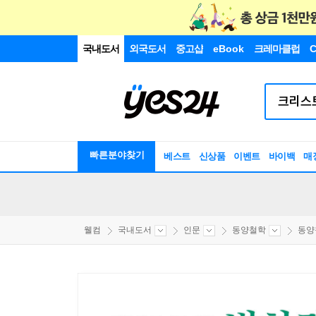
국내도서
외국도서
중고샵
eBook
크레마클럽
C
빠른분야찾기
베스트
신상품
이벤트
바이백
매
웰컴
국내도서
인문
동양철학
동양