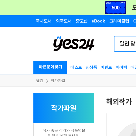
국내도서
외국도서
중고샵
eBook
크레마클럽
C
빠른분야찾기
베스트
신상품
이벤트
바이백
매
웰컴
작가파일
해외작가
작가파일
작가 혹은 작가와 작품명을
함께 검색해 보세요.