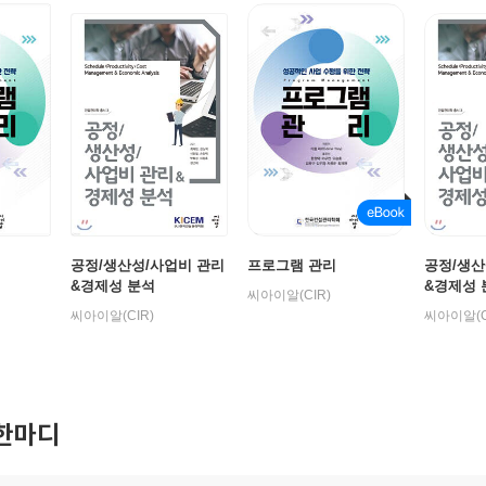
공정/생산성/사업비 관리
프로그램 관리
공정/생산
&경제성 분석
&경제성 
씨아이알(CIR)
학 총서 0
씨아이알(CIR)
씨아이알(C
한마디