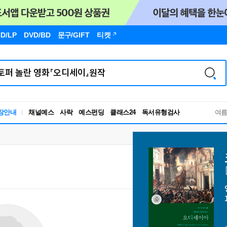
D/LP
DVD/BD
문구
/GIFT
티켓
독서유형검사
장안내
채널예스
사락
예스펀딩
클래스24
여
RBTI Lab
독서유형검사