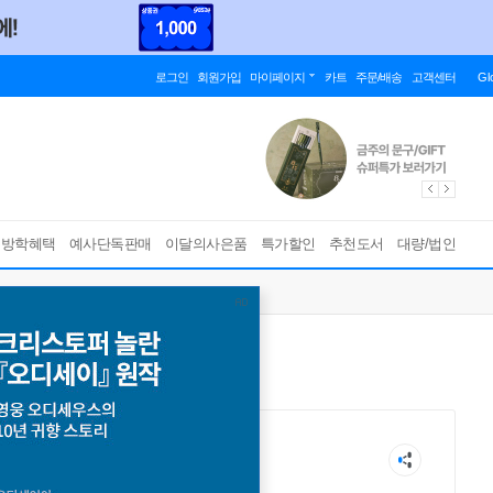
로그인
회원가입
마이페이지
카트
주문/배송
고객센터
Gl
름방학혜택
예사단독판매
이달의사은품
특가할인
추천도서
대량/법인