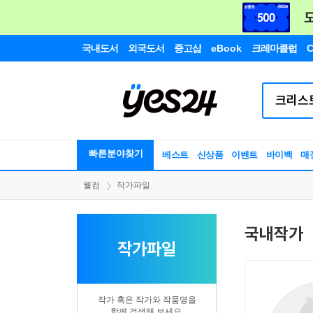
국내도서
외국도서
중고샵
eBook
크레마클럽
C
빠른분야찾기
베스트
신상품
이벤트
바이백
매
웰컴
작가파일
국내작가
작가파일
작가 혹은 작가와 작품명을
함께 검색해 보세요.