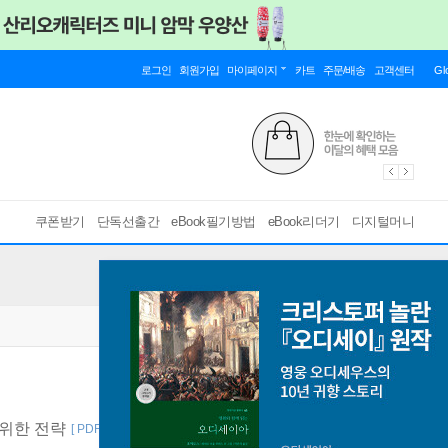
로그인
회원가입
마이페이지
카트
주문/배송
고객센터
Gl
쿠폰받기
단독선출간
eBook필기방법
eBook리더기
디지털머니
 위한 전략
[ PDF ]