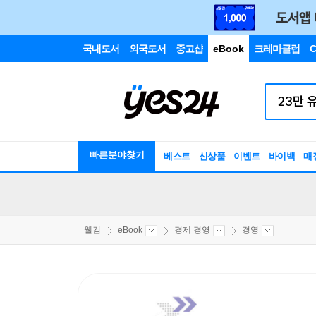
국내도서
외국도서
중고샵
eBook
크레마클럽
C
빠른분야찾기
베스트
신상품
이벤트
바이백
매
웰컴
eBook
경제 경영
경영