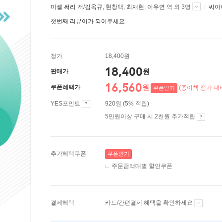
미셸 써리
저/
김옥규
,
현창택
,
최재현
,
이우연
역 외 3명
씨아이
첫번째 리뷰어가 되어주세요.
정가
18,400원
18,400
원
판매가
16,560
원
쿠폰혜택가
(종이책 정가 대비
쿠폰받기
YES포인트
920원 (5% 적립)
5만원이상 구매 시 2천원 추가적립
추가혜택쿠폰
쿠폰받기
주문금액대별 할인쿠폰
결제혜택
카드/간편결제 혜택을 확인하세요