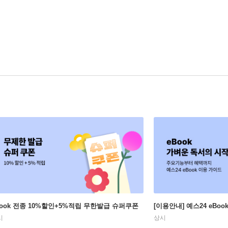
Book 전종 10%할인+5%적립 무한발급 슈퍼쿠폰
[이용안내] 예스24 eBo
시
상시