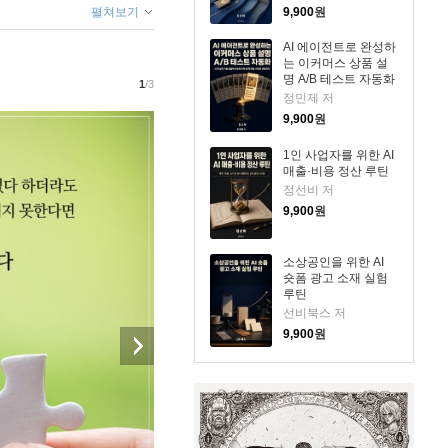
펼쳐보기
9,900
원
AI 에이전트로 완성하
는 이커머스 상품 설
명 A/B 테스트 자동화
1
/3
정민제 저
9,900
원
1인 사업자를 위한 AI
매출·비용 정산 루틴
정선비 저
9,900
원
소상공인을 위한 AI
숏폼 광고 소재 실험
루틴
선비북스 저
9,900
원