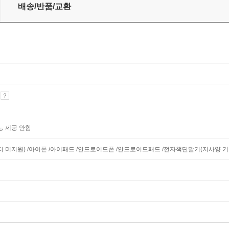
배송/반품/교환
기
능 제공 안함
니터 미지원) /아이폰 /아이패드 /안드로이드폰 /안드로이드패드 /전자책단말기(저사양 기기 