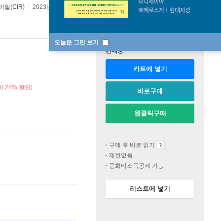
알(CIR)
2023년 03월 27일
오늘은 그만 보기
판매중
카트에 넣기
 28% 할인)
바로구매
원클릭구매
구매 후 바로 읽기
제한없음
문화비소득공제 가능
리스트에 넣기