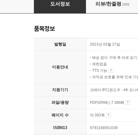
프로그램 관리
도서정보
리뷰/한줄평
(0/0)
품목정보
발행일
2023년 03월 27일
배송 없이 구매 후 바로 읽
제한없음
이용안내
TTS 가능
저작권 보호를 위해 인쇄 기
지원기기
크레마 /PC(윈도우 - 4K 모
파일/용량
PDF(DRM) | 7.38MB
페이지 수
약 393쪽
ISBN13
9791168561038