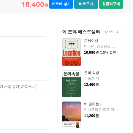
18,400
카트에 넣기
바로구매
원클릭구매
원
이 분야 베스트셀러
더보기
로케이션
디 아이 컨설턴트,에노모토 아츠시,구스모토 다카히로 공저/김지영 역
10,080
원
(10% 할인)
돈의 속성
김승호 저
12,460
원
사용 불가) /PC(Mac)
왜 일하는가
이나모리 가즈오 저/김윤경 역
11,200
원