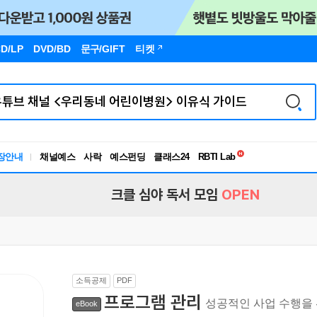
D/LP
DVD/BD
문구
/GIFT
티켓
독서유형검사
RBTI Lab
장안내
채널예스
사락
예스펀딩
클래스24
독서유형검사
크클 심야 독서 모임
OPEN
소득공제
PDF
프로그램 관리
성공적인 사업 수행을
eBook