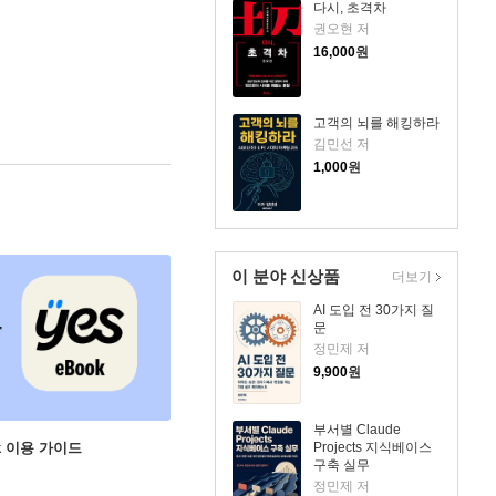
다시, 초격차
권오현 저
16,000
원
고객의 뇌를 해킹하라
김민선 저
1,000
원
이 분야 신상품
더보기
AI 도입 전 30가지 질
문
정민제 저
9,900
원
부서별 Claude
ok 이용 가이드
Projects 지식베이스
구축 실무
정민제 저