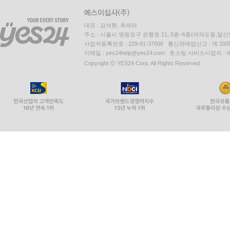
대표 : 김석환, 최세라
주소 : 서울시 영등포구 은행로 11, 5층~6층(여의도동,일신
사업자등록번호 : 229-81-37000 통신판매업신고 : 제 200
이메일 : yes24help@yes24.com 호스팅 서비스사업자 :
Copyright ⓒ YES24 Corp. All Rights Reserved.