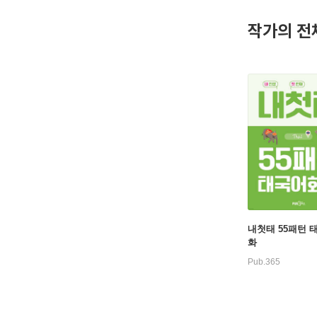
국어 학습
작가의 전
복하다 말
내첫태 55패턴 
화
Pub.365