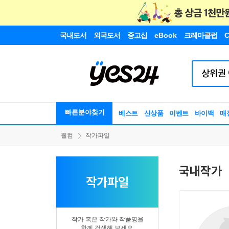
국내도서
외국도서
중고샵
eBook
크레마클럽
C
빠른분야찾기
베스트
신상품
이벤트
바이백
매
웰컴
작가파일
국내작가
작가파일
작가 혹은 작가와 작품명을
함께 검색해 보세요.