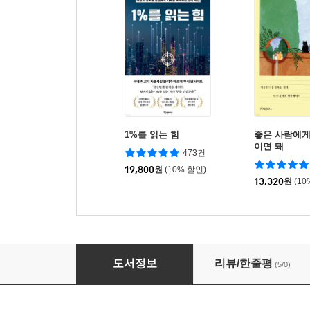
1%를 읽는 힘
좋은 사람에게
이면 돼
473건
19,800
원
(10% 할인)
13,320
원
(10
바로 톡 여행 태국어
도서정보
리뷰/한줄평
(5/0)