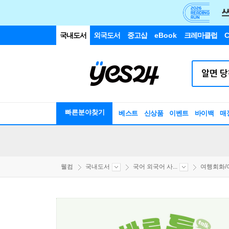
국내도서
외국도서
중고샵
eBook
크레마클럽
C
빠른분야찾기
베스트
신상품
이벤트
바이백
매
웰컴
국내도서
국어 외국어 사...
여행회화/어