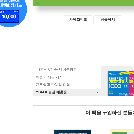
사이즈비교
공유하기
[대학생X취준생] 여름방학
하반기 채용 시작
큰코쌤과 한능검 합격
YBM X 농심 배홍동
이 책을 구입하신 분