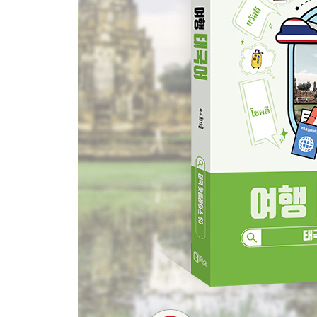
19. 좀티엔비치 / ~했어? 아직이야?
〈파타야 DAY2〉
20. 미니씨암 / ~하지 마
21. 진리의 성전 / ~하는 중이다
22. 나끌루아 수산시장 / ~ 또한 그렇다
23. 꼬란 / 어떻게
〈푸켓 DAY1〉
24. 카타 비치 / ~느끼다
25. 서프 하우스 / ~ 바라다
26. 몽키힐 / ~ 두렵다
27. 빅부다 / ~할 때까지
28. 카론뷰포인트 / ~ 조심해
〈푸켓 DAY2〉
29. 팡응아 국립공원 / 아무리 ~하더라도