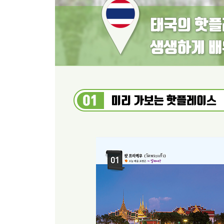
30. 정실론 / ~을 물어보다
31. 푸켓판타지쇼 / ~라고 말하다
〈치앙마이 DAY1〉
32. 왓 체디루앙 / ~하자마자
33. 파타라 코끼리농장 / ~ 들어본 적 없다
34. 치앙마이 나이트사파리 / ~이라 짐작한다
35. 치앙마이 나이트바자르 / 아마도 ~일지 모른다
〈치앙마이 DAY2〉
36. 도이인타논 국립공원 / ~해서 감사하다
37. 치앙마이 그랜드캐년 / ~(기술, 능력)할 수 있어?
38. 파초 / 설령 ~라 하더라도
〈방콕 근교 여행지〉
39. 암파와 수상 시장 / 훨씬 더
40. 매끌렁 시장 / ~을 믿는다