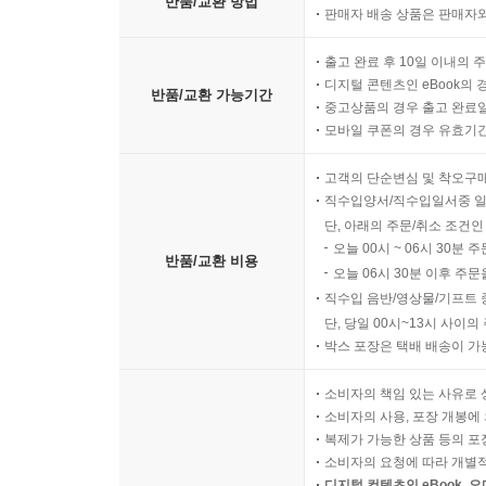
반품/교환 방법
판매자 배송 상품은 판매자와
출고 완료 후 10일 이내의 
디지털 콘텐츠인 eBook의 
반품/교환 가능기간
중고상품의 경우 출고 완료일
모바일 쿠폰의 경우 유효기간(
고객의 단순변심 및 착오구
직수입양서/직수입일서중 일
단, 아래의 주문/취소 조건인
오늘 00시 ~ 06시 30분 
반품/교환 비용
오늘 06시 30분 이후 주문
직수입 음반/영상물/기프트 
단, 당일 00시~13시 사이
박스 포장은 택배 배송이 가
소비자의 책임 있는 사유로 
소비자의 사용, 포장 개봉에 
복제가 가능한 상품 등의 포장을 
소비자의 요청에 따라 개별
디지털 컨텐츠인 eBook, 