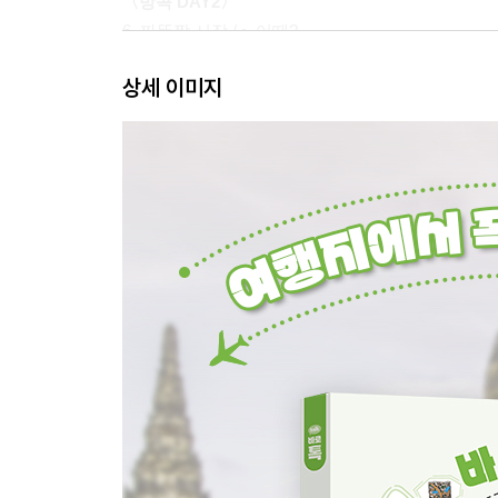
〈방콕 DAY2〉
6. 짜뚜짝 시장 / ~ 어때?
7. 룸피니 공원 / ~할 필요 없다
상세 이미지
8. 씨암 스퀘어 / ~ 어디에 있어?
9. 짐 톰슨 하우스 / ~해? 안 해?
10. 버티고&문바 / ~라고 생각한다
〈방콕 DAY3〉
11. 짜오프라야 강 / ~ 상관없다
12. 후알람퐁 스테이션 / 몇 시야?
13. 차이나타운 / ~ 모른다
14. 아시아티크 / ~한 적이 있다
15. 롯파이 나이트마켓 / ~할만하다
〈파타야 DAY1〉
16. 눙눅빌리지 / ~ 이해 못하다
17. 황금절벽사원 / ~처럼 보인다
18. 파타야 워터파크 / ~하자