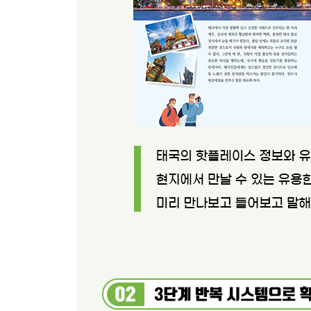
41. 아유타야 / ~을 희망한다
42. 깐짜나부리 / ~이제 막, 방금
〈방콕 근교 비치〉
43. 꼬시창 / 처음에는
44. 사따힙 / 이 정도로
45. 꼬사멧 / 언젠가
46. 꼬창 / 특히
〈남부지방 비치〉
47. 꼬피피 / 만약에
48. 끄라비 / (시간)~부터
49. 꼬팡안 / ~하세요
50. 꼬사무이 / 분명히, 당연히