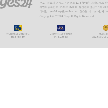
주소 : 서울시 영등포구 은행로 11, 5층~6층(여의도동,일신
사업자등록번호 : 229-81-37000 통신판매업신고 : 제 200
이메일 : yes24help@yes24.com 호스팅 서비스사업자 :
Copyright ⓒ YES24 Corp. All Rights Reserved.