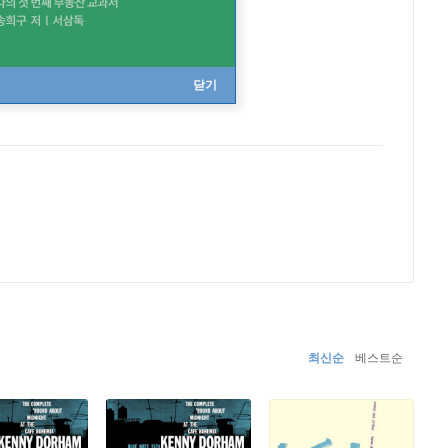
닫기
최신순
베스트순