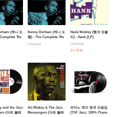
orham (케니 도
Kenny Dorham (케니 도
Hank Mobley (행크 모블
 Complete 'Ro
햄) - The Complete 'Ro
리) - Hank [LP]
t at the Cafe
und About at the Cafe
Universal
Universal
[3LP]
Bohemia
일시품절
y and the Jazz
Art Blakey & The Jazz
피아노 재즈 명곡 모음집
ers (아트 블레
Messengers (아트 블레
(TSF Jazz: 100% Piano