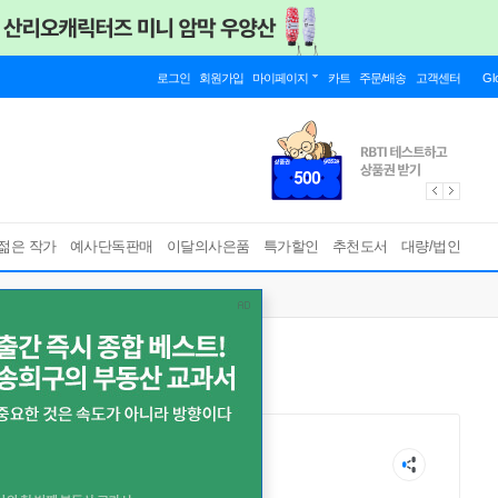
로그인
회원가입
마이페이지
카트
주문/배송
고객센터
Gl
젊은 작가
예사단독판매
이달의사은품
특가할인
추천도서
대량/법인