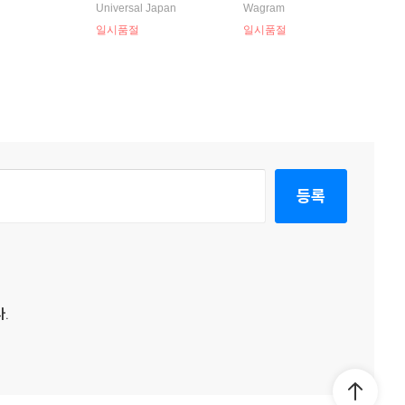
즈 메신저스) -
이키 앤 재즈 메신저스) -
Jazz) [2LP]
Universal Japan
Wagram
n Tunisia [LP]
Moanin'
일시품절
일시품절
등록
.