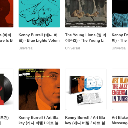
s (바비
Kenny Burrell (케니 버
The Young Lions (영 라
Kenny D
re Is B
렐) - Blue Lights Volum
이온즈) - The Young Li
햄) - The
[LP]
e 1 [LP]
ons [LP]
und Abou
Universal
Universal
Universal
Bohemia 
 모건) -
Kenny Burrell / Art Bla
Kenny Burrell / Art Bla
Art Blake
]
key (케니 버렐 / 아트 블
key (케니 버렐 / 아트 블
Messeng