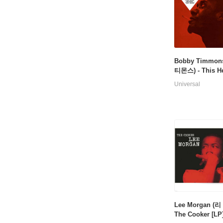
Bobby Timmon
티몬스) - This He
obby Timmons 
Universal
Lee Morgan (리
The Cooker [LP