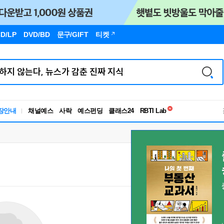
D/LP
DVD/BD
문구
/GIFT
티켓
독서유형검사
장안내
채널예스
사락
예스펀딩
클래스24
RBTI Lab
독서유형검사