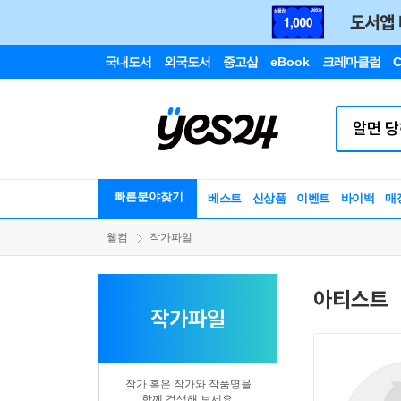
국내도서
외국도서
중고샵
eBook
크레마클럽
C
빠른분야찾기
베스트
신상품
이벤트
바이백
매
웰컴
작가파일
아티스트
작가파일
작가 혹은 작가와 작품명을
함께 검색해 보세요.