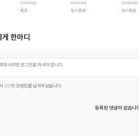
레이키) - On View At Th
레이키) - On View At Th
이키 & 재
Universal
Universal
Universal
e Five Spot Cafe: The C
e Five Spot Cafe: The C
A Night I
품절
일시품절
일시품절
omplete Masters [3LP]
omplete Masters
게 한마디
서
0건
의 코멘트를 남겨주셨습니다.
등록된 댓글이 없습니다