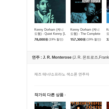
Kenny Dorham (케니
Kenny Dorham (케니
K
도햄) - Quiet Kenny [L
도햄) - The Complete
도
P]
'Round About at the Ca
P
78,000
원
(19% 할인)
157,300
원
(19% 할인)
3
fe Bohemia [3LP]
연주 :
J. R. Monterose
(J. R. 몬트로즈,Frank A
재즈 테너/소프라노 색소폰 연주자
작가의 다른 상품