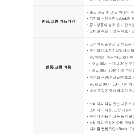
출고 완료 후 10일 이내의 
디지털 콘텐츠인 eBook의 
반품/교환 가능기간
중고상품의 경우 출고 완료일
모바일 쿠폰의 경우 유효기간(
고객의 단순변심 및 착오구
직수입양서/직수입일서중 일
단, 아래의 주문/취소 조건인
오늘 00시 ~ 06시 30분 
반품/교환 비용
오늘 06시 30분 이후 주문
직수입 음반/영상물/기프트 
단, 당일 00시~13시 사이
박스 포장은 택배 배송이 가
소비자의 책임 있는 사유로 
소비자의 사용, 포장 개봉에 
복제가 가능한 상품 등의 포장을 
소비자의 요청에 따라 개별
디지털 컨텐츠인 eBook, 