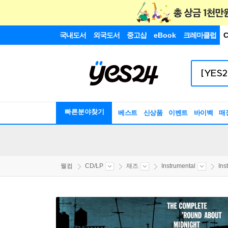
국내도서
외국도서
중고샵
eBook
크레마클럽
C
빠른분야찾기
베스트
신상품
이벤트
바이백
매
웰컴
CD/LP
재즈
Instrumental
Ins