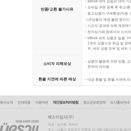
eBook 대여 상품은 대여 기
모바일 쿠폰 등록 후 취소/환
반품/교환 불가사유
중고상품이 구매확정(자동 
LP상품의 재생 불량 원인이 기
시간의 경과에 의해 재판매가
전자상거래 등에서의 소비자
eBook 세트 상품은 일괄 
1개의 상품으로 취급 및 판매
우, 세트 상품 전부 및 세트
상품의 불량에 의한 반품, 교
소비자 피해보상
준하여 처리됨
환불 지연에 따른 배상
대금 환불 및 환불 지연에 
회사소개
인재채용
이용약관
개인정보처리방침
청소년보호정책
도서홍보안내
대표 : 김석환, 최세라
주소 : 서울시 영등포구 은행로 11, 5층~6층(여의도동,일신