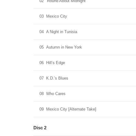
02
‘Round About Midnight
03
Mexico City
04
A Night in Tunisia
05
Autumn in New York
06
Hill’s Edge
07
K.D.’s Blues
08
Who Cares
09
Mexico City [Alternate Take]
Disc 2