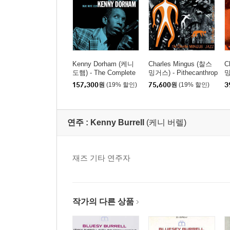
Kenny Dorham (케니
Charles Mingus (찰스
C
도햄) - The Complete
밍거스) - Pithecanthrop
밍
'Round About at the Ca
us Erectus [SACD Hyb
u
157,300
원
(19% 할인)
75,600
원
(19% 할인)
3
fe Bohemia [3LP]
rid]
L
연주 :
Kenny Burrell
(케니 버렐)
재즈 기타 연주자
작가의 다른 상품