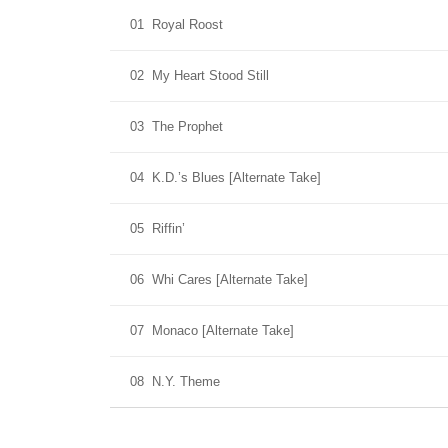
01
Royal Roost
02
My Heart Stood Still
03
The Prophet
04
K.D.’s Blues [Alternate Take]
05
Riffin’
06
Whi Cares [Alternate Take]
07
Monaco [Alternate Take]
08
N.Y. Theme