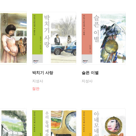
박치기 사랑
슬픈 이별
지성사
지성사
절판