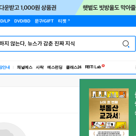
D/LP
DVD/BD
문구
/GIFT
티켓
독서유형검사
RBTI Lab
장안내
채널예스
사락
예스펀딩
클래스24
독서유형검사