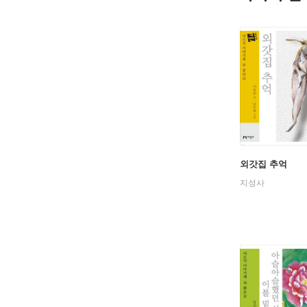
외갓집 추억
지성사