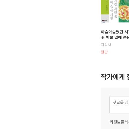
아슬아슬했던 시
꽃 이불 밑에 숨
지성사
절판
작가에게 
회원님들께