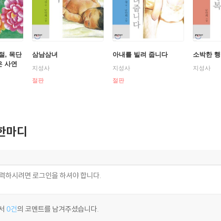
절, 목단
삼남삼녀
아내를 빌려 줍니다
소박한 
은 사연
지성사
지성사
지성사
절판
절판
한마디
서
0건
의 코멘트를 남겨주셨습니다.