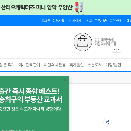
로그인
회원가입
마이페이지
카트
주문/배송
고객센터
Gl
젊은 작가
예사단독판매
이달의사은품
특가할인
추천도서
대량/법인