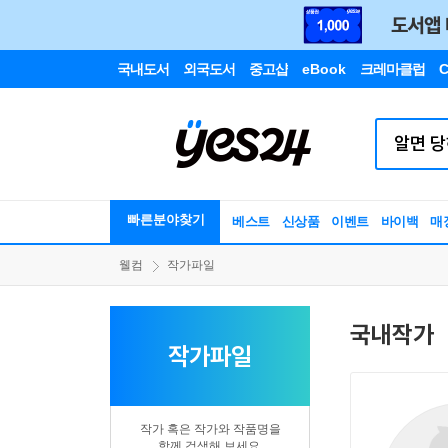
국내도서
외국도서
중고샵
eBook
크레마클럽
C
빠른분야찾기
베스트
신상품
이벤트
바이백
매
웰컴
작가파일
국내작가
작가파일
작가 혹은 작가와 작품명을
함께 검색해 보세요.