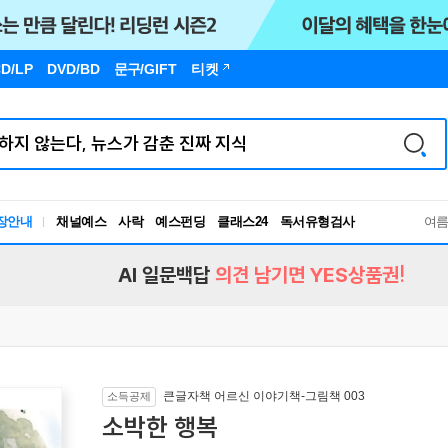
D/LP
DVD/BD
문구
/GIFT
티켓
장안내
채널예스
사락
예스펀딩
클래스24
독서유형검사
여
RBTI Lab
독서유형검사
AI 일문백답
의견 남기면 YES상품권!
큰글자책 어르신 이야기책-그림책 003
소득공제
소박한 행복