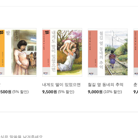
딸
내게도 딸이 있었으면
철길 옆 동네의 추억
춘
,500
원
(5% 할인)
9,500
원
(5% 할인)
9,000
원
(10% 할인)
9,
 싶은 말씀을 남겨주세요.