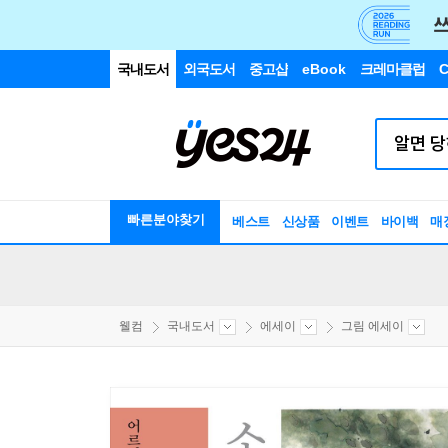
국내도서
외국도서
중고샵
eBook
크레마클럽
C
빠른분야찾기
베스트
신상품
이벤트
바이백
매
웰컴
국내도서
에세이
그림 에세이