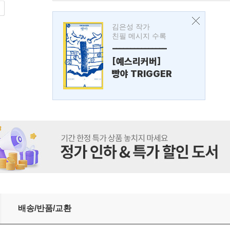
김은성 작가
친필 메시지 수록
---------------
[예스리커버]
빵야 TRIGGER
배송/반품/교환