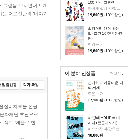
100 인생 그림책
서 그림을 보시면서 느끼
하이케 팔러 저/발레리오 비달리 그림/김서정 역
미는 어르신만의 ‘이야기
19,800
원
(10% 할인)
빨강머리 앤이 하는
말 (출간 10주년 완전
판)
백영옥 저
19,800
원
(10% 할인)
이 분야 신상품
더보기
신기하고 아름다운 나
 알림신청
작가 파일
의 세계
모은수 저
17,100
원
(10% 할인)
술심리치료를 전공
울문화재단 후원으로
이 땅에 ADHD로 태
 프로젝트 ‘예술로 힐
어나 (큰글자도서)
비스카차 저/안주연 감수
40,000
원