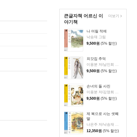
큰글자책 어르신 이
더보기
야기책
나 어릴 적에
낙송재 그림
9,500
원
(5% 할인)
외갓집 추억
이용분 저/남인희 그림
9,500
원
(5% 할인)
손녀의 돌 사진
이용분 저/김영희 그림
9,500
원
(5% 할인)
제 복으로 사는 셋째
딸
나은주 저/낙송재 그림
12,350
원
(5% 할인)