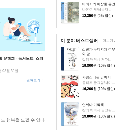
아버지의 이상한 유언
나은주 저/낙송재 그림
12,350
원
(5% 할인)
이 분야 베스트셀러
더보기
소년과 두더지와 여우
와 말
철 문학회 - 독서노트, 스티
찰리 매커시 저/이진경 역
19,800
원
(10% 할인)
년 08월 31일
사랑스러운 강아지
펼쳐보기
몰티즈 글그림/서미영 역
16,200
원
(10% 할인)
언제나 기억해
찰리 맥커시 글그림/이진경 역
19,800
원
(10% 할인)
도 행복을 느낄 수 있다