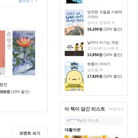
펼쳐보기
당연한 것들을 사랑하
기까지
전이수,전우태 저
16,200
원
(10% 할인)
날마다 이기는 게임
요시타케 신스케 저/이소담 역
13,950
원
(10% 할인)
뾰롱이 이야기
김진솔 저
17,820
원
(10% 할인)
향전
000
원
(10% 할인)
이 책이 담긴
리스트
더보기
m*****k
님의 리스트
대활자본
코멘트 쓰기