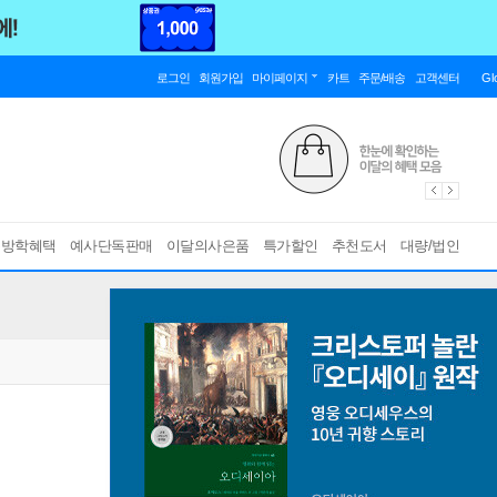
로그인
회원가입
마이페이지
카트
주문/배송
고객센터
Gl
름방학혜택
예사단독판매
이달의사은품
특가할인
추천도서
대량/법인