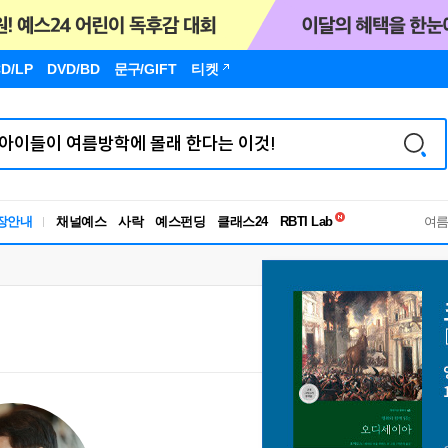
D/LP
DVD/BD
문구
/GIFT
티켓
독서유형검사
RBTI Lab
장안내
채널예스
사락
예스펀딩
클래스24
여
독서유형검사