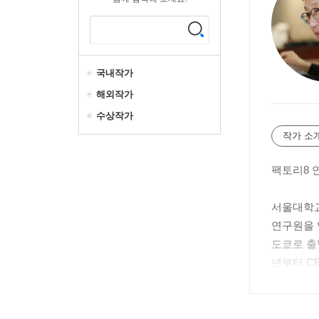
국내작가
해외작가
수상작가
작가 소
팩토리8 
서울대학교
연구원을 
도쿄로 출
년부터 C
쿄 견문록
주요 저서
기』(전3권