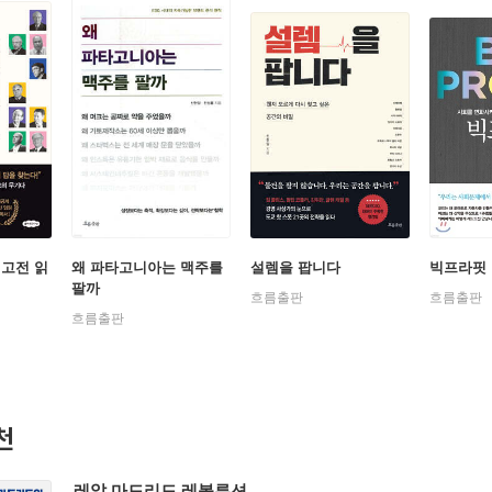
 고전 읽
왜 파타고니아는 맥주를
설렘을 팝니다
빅프라핏
팔까
흐름출판
흐름출판
흐름출판
천
레알 마드리드 레볼루션