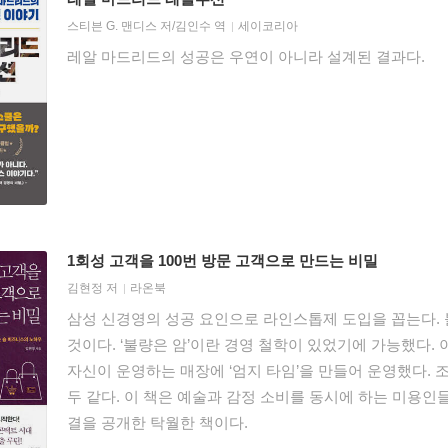
스티븐 G. 맨디스
저/
김인수
역
세이코리아
레알 마드리드의 성공은 우연이 아니라 설계된 결과다.
1회성 고객을 100번 방문 고객으로 만드는 비밀
김현정
저
라온북
삼성 신경영의 성공 요인으로 라인스톱제 도입을 꼽는다. 
것이다. ‘불량은 암’이란 경영 철학이 있었기에 가능했다.
자신이 운영하는 매장에 ‘엄지 타임’을 만들어 운영했다. 
두 같다. 이 책은 예술과 감정 소비를 동시에 하는 미용인
결을 공개한 탁월한 책이다.