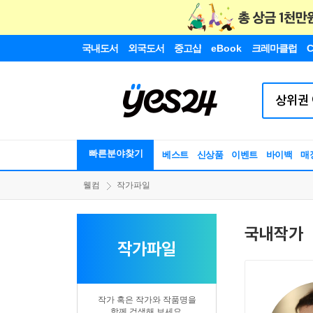
국내도서
외국도서
중고샵
eBook
크레마클럽
C
빠른분야찾기
베스트
신상품
이벤트
바이백
매
웰컴
작가파일
국내작가
작가파일
작가 혹은 작가와 작품명을
함께 검색해 보세요.