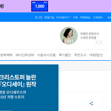
로그인
회원가입
마이페이지
카트
주문/배송
고객센터
Gl
름방학혜택
예사단독판매
이달의사은품
특가할인
추천도서
대량/법인