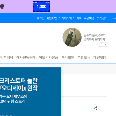
로그인
회원가입
마이페이지
카트
주문/배송
고객센터
Gl
름방학혜택
예사단독판매
이달의사은품
특가할인
추천도서
대량/법인