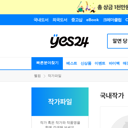
국내도서
외국도서
중고샵
eBook
크레마클럽
C
빠른분야찾기
베스트
신상품
이벤트
바이백
매
웰컴
작가파일
국내작가
작가파일
작가 혹은 작가와 작품명을
함께 검색해 보세요.