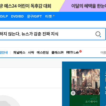
D/LP
DVD/BD
문구
/GIFT
티켓
독서유형검사
장안내
채널예스
사락
예스펀딩
클래스24
RBTI Lab
여
독서유형검사