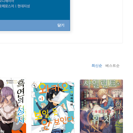
닫기
최신순
베스트순