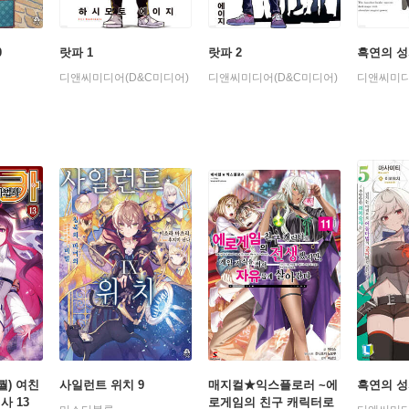
0
랏파 1
랏파 2
흑연의 성
디앤씨미디어(D&C미디어)
디앤씨미디어(D&C미디어)
디앤씨미디
퀄) 여친
사일런트 위치 9
매지컬★익스플로러 ~에
흑연의 성
사 13
로게임의 친구 캐릭터로