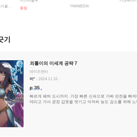
미스터블루
디앤씨미디
전생했지만, 게임 지식을
서울미디어코믹스(서울문화사)
YNKMEDIA
품절
써서 자유롭게 살아간다
~ 11
긋기
외톨이의 이세계 공략 7
데이즈엔터
미*
2024.11.10.
p.35
빠르게 폐허 도시까지. 가장 빠른 신속으로 가짜 던전을 빠져
데리고 가서 곧장 갑옷을 벗기고 아저씨 농도 감소를 위해 노