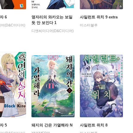
자 6
옆자리의 와카오는 보일
사일런트 위치 9 extra
듯 안 보인다 1
어(D&C미디어)
미스터블루
디앤씨미디어(D&C미디어)
자 5
돼지의 간은 가열해라 N
사일런트 위치 8