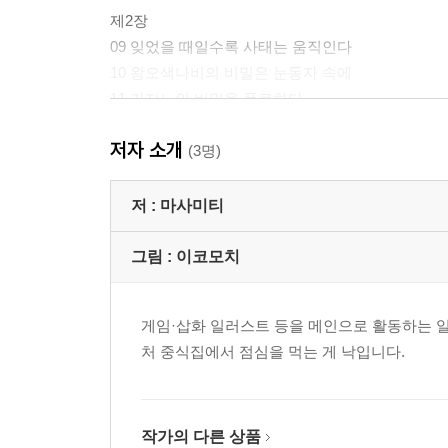
제2장
09 잊었을 때일수록 사태는 움직인다
10 왕오색나비의 비밀은 눈동자 속에
11 카지노의 비밀을 폭로하다
12 관객이 없는 투기회의 정상 결전
저자 소개
13 빅토리아의 과거
(3명)
14 후회하지 않을 선택을, 후회한 자가 제시한다
15 제국의 가치관을 따를 필요는 없다
저 :
마사미티
16 처음부터 숨어있던 위협
17 남매의 전모, 그 악의의 깊이를 알다
그림 :
이코모치
18 악의 심장부는 천둥 아래에서
19 올인 페이아웃
게임·삽화 일러스트 등을 메인으로 활동하는 
20 자신을 아는 여행이 시작된다
처 중식집에서 점심을 먹는 게 낙입니다.
작가의 다른 상품