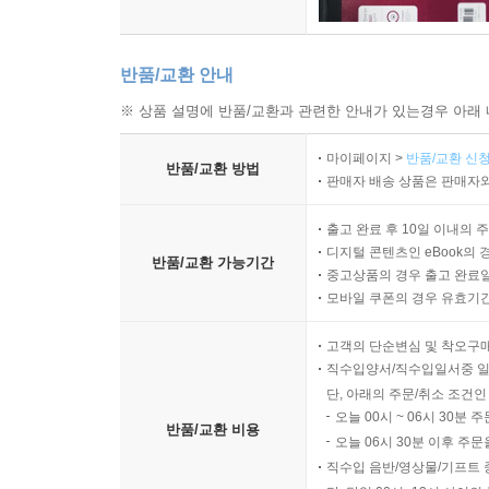
반품/교환 안내
※ 상품 설명에 반품/교환과 관련한 안내가 있는경우 아래 
마이페이지 >
반품/교환 신청
반품/교환 방법
판매자 배송 상품은 판매자와
출고 완료 후 10일 이내의 
디지털 콘텐츠인 eBook의 
반품/교환 가능기간
중고상품의 경우 출고 완료일
모바일 쿠폰의 경우 유효기간(
고객의 단순변심 및 착오구
직수입양서/직수입일서중 일
단, 아래의 주문/취소 조건인
오늘 00시 ~ 06시 30분 
반품/교환 비용
오늘 06시 30분 이후 주문
직수입 음반/영상물/기프트 