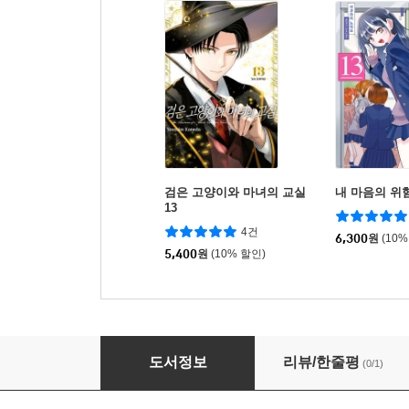
검은 고양이와 마녀의 교실
내 마음의 위험
13
4건
6,300
원
(10%
5,400
원
(10% 할인)
흑연의 성자 6
도서정보
리뷰/한줄평
(0/1)