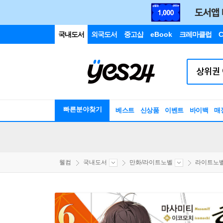
국내도서
외국도서
중고샵
eBook
크레마클럽
C
빠른분야찾기
베스트
신상품
이벤트
바이백
매
웰컴
국내도서
만화/라이트노벨
라이트노