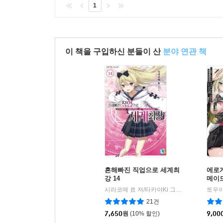
1
이 책을 구입하신 분들이 산
분야 연관 책
흔해빠진 직업으로 세계최
에로
강 14
메이
도련
시라코메 료 저/타카야Ki 그림/김장준 역
디
|
의구현
21건
7,650
원
(10% 할인)
9,00