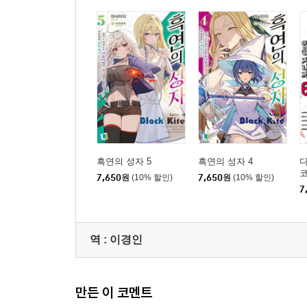
흑연의 성자 5
흑연의 성자 4
다
7,650
원
(10% 할인)
7,650
원
(10% 할인)
을
7
역 :
이경인
만든 이 코멘트