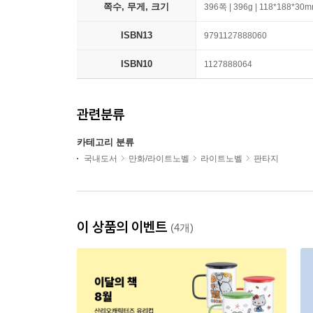
쪽수, 무게, 크기
396쪽 | 396g | 118*188*30
ISBN13
9791127888060
ISBN10
1127888064
관련분류
카테고리 분류
국내도서
만화/라이트노벨
라이트노벨
판타지
이 상품의 이벤트
(4개)