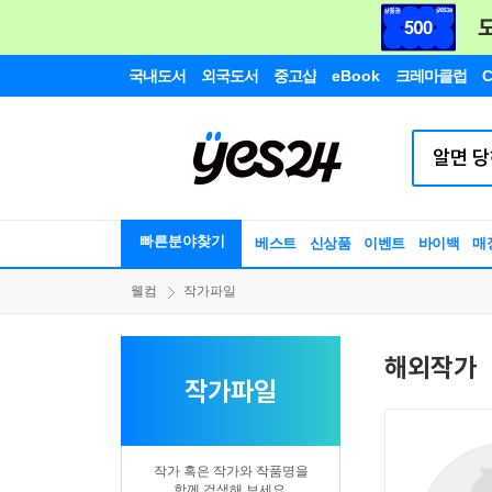
국내도서
외국도서
중고샵
eBook
크레마클럽
C
빠른분야찾기
베스트
신상품
이벤트
바이백
매
웰컴
작가파일
해외작가
작가파일
작가 혹은 작가와 작품명을
함께 검색해 보세요.