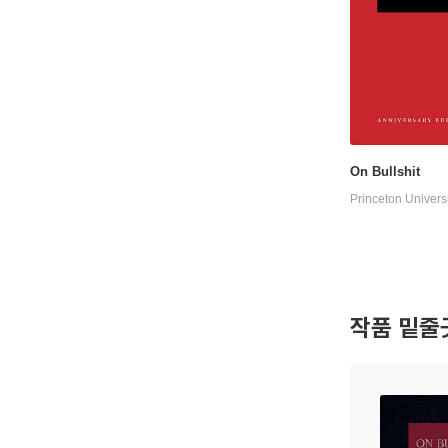
On Bullshit
Princeton Univers
작품 밑줄