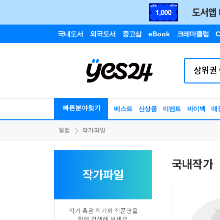
국내도서
외국도서
중고샵
eBook
크레마클럽
C
빠른분야찾기
베스트
신상품
이벤트
바이백
매
웰컴
작가파일
국내작가
작가파일
작가 혹은 작가와 작품명을
함께 검색해 보세요.