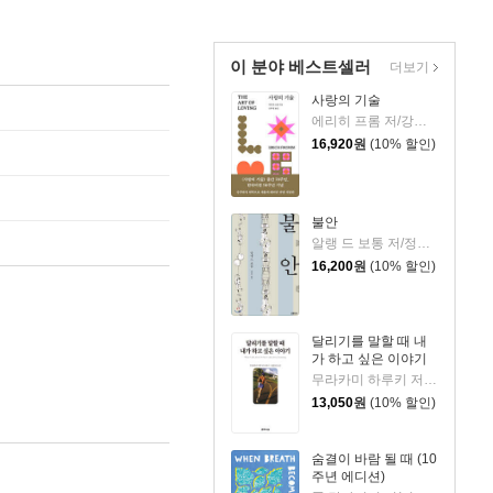
이 분야 베스트셀러
더보기
사랑의 기술
에리히 프롬 저/강주헌 역
16,920
원
(10% 할인)
불안
알랭 드 보통 저/정영목 역
16,200
원
(10% 할인)
달리기를 말할 때 내
가 하고 싶은 이야기
무라카미 하루키 저/임홍빈 역
13,050
원
(10% 할인)
숨결이 바람 될 때 (10
주년 에디션)