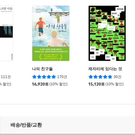
나의 친구들
제자리에 있다는 것
111건
170건
30건
% 할인)
16,920
원
(10% 할인)
15,120
원
(10% 할인)
배송/반품/교환