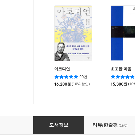
아코디언
초조한 마음
90건
16,200
원
(10% 할인)
15,300
원
(10
슬픔은 사람을 위한 것
도서정보
리뷰/한줄평
(19/0)