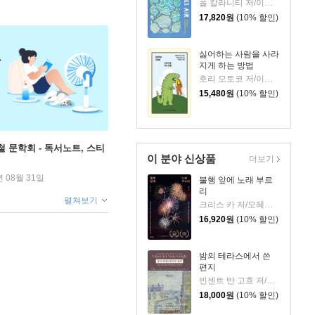
폴 칼라니티 저/이종인 역
17,820
원
(10% 할인)
싫어하는 사람을 사라
지게 하는 방법
호리 모토코 저/이은혜 역
15,480
원
(10% 할인)
철 문학회 - 독서노트, 스티
이 분야 신상품
더보기
년 08월 31일
불행 앞에 노래 부르
리
펼쳐보기
크리스 카 저/오혜진 역
16,920
원
(10% 할인)
밤의 테라스에서 쓴
편지
빈센트 반 고흐 저/신성림 역
18,000
원
(10% 할인)