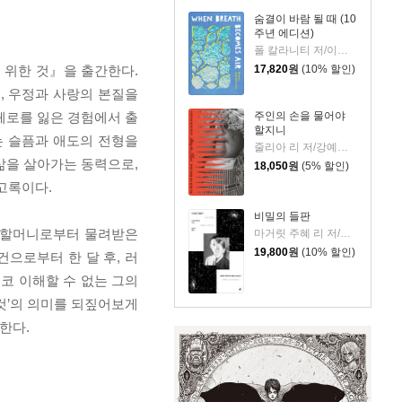
숨결이 바람 될 때 (10
주년 에디션)
폴 칼라니티 저/이종인 역
17,820
원
(10% 할인)
 위한 것』을 출간한다.
, 우정과 사랑의 본질을
주인의 손을 물어야
페로를 잃은 경험에서 출
할지니
는 슬픔과 애도의 전형을
줄리아 리 저/강예은,문지영 역
삶을 살아가는 동력으로,
18,050
원
(5% 할인)
고록이다.
비밀의 들판
은 할머니로부터 물려받은
마거릿 주혜 리 저/장상미 역
19,800
원
(10% 할인)
으로부터 한 달 후, 러
코 이해할 수 없는 그의
것’의 의미를 되짚어보게
한다.