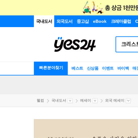
국내도서
외국도서
중고샵
eBook
크레마클럽
C
빠른분야찾기
베스트
신상품
이벤트
바이백
매
웰컴
국내도서
에세이
외국 에세이