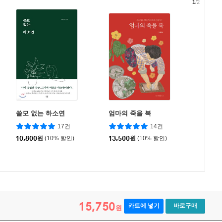
1
/2
쓸모 없는 하소연
엄마의 죽을 복
17건
14건
10,800
원
(10% 할인)
13,500
원
(10% 할인)
15,750
카트에 넣기
바로구매
원