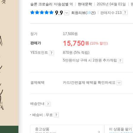
슬론 크로슬리
저/
송섬별
역
현대문학
2026년 04월 01일
9.9
회원리뷰(
19
건)
판매지수 213
정가
17,500원
15,750
원
판매가
(10% 할인)
YES포인트
870원 (5% 적립)
5만원이상 구매 시 2천원 추가적립
결제혜택
카드/간편결제 혜택을 확인하세요
배송안내
배송비 : 무료
중고상품
이 상품을 팔기