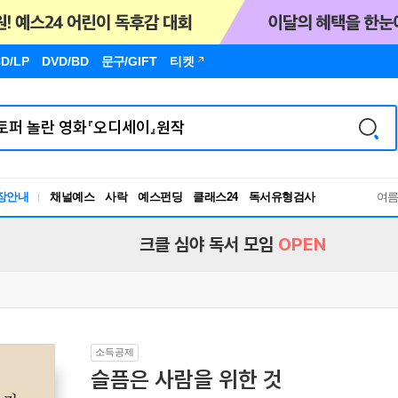
D/LP
DVD/BD
문구
/GIFT
티켓
장안내
채널예스
사락
예스펀딩
클래스24
독서유형검사
여
RBTI Lab
독서유형검사
크클 심야 독서 모임
OPEN
소득공제
슬픔은 사람을 위한 것