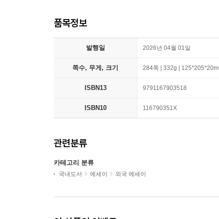
품목정보
발행일
2026년 04월 01일
쪽수, 무게, 크기
284쪽 | 332g | 125*205*20
ISBN13
9791167903518
ISBN10
116790351X
관련분류
카테고리 분류
국내도서
에세이
외국 에세이