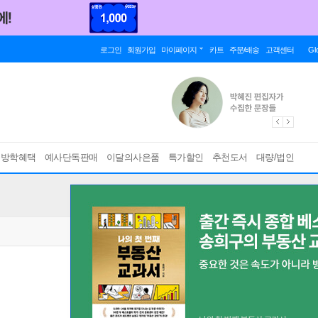
로그인
회원가입
마이페이지
카트
주문/배송
고객센터
Gl
름방학혜택
예사단독판매
이달의사은품
특가할인
추천도서
대량/법인