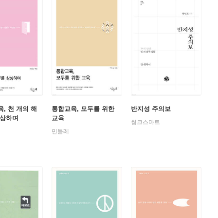
, 천 개의 해
통합교육, 모두를 위한
반지성 주의보
상상하며
교육
씽크스마트
민들레