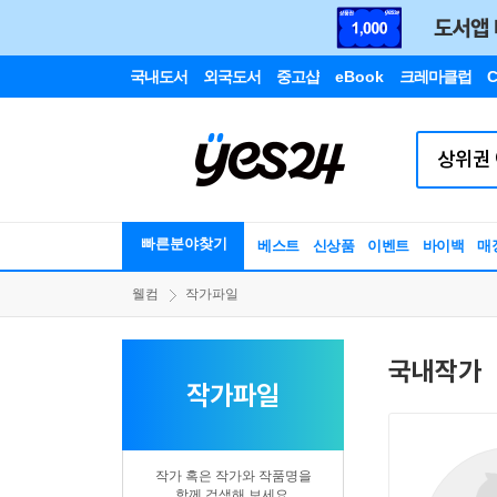
국내도서
외국도서
중고샵
eBook
크레마클럽
C
빠른분야찾기
베스트
신상품
이벤트
바이백
매
웰컴
작가파일
국내작가
작가파일
작가 혹은 작가와 작품명을
함께 검색해 보세요.