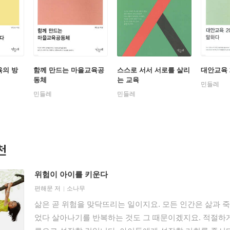
육의 방
함께 만드는 마을교육공
스스로 서서 서로를 살리
대안교육 
동체
는 교육
민들레
민들레
민들레
천
위험이 아이를 키운다
편해문
저
소나무
삶은 곧 위험을 맞닥뜨리는 일이지요. 모든 인간은 삶과 
었다 살아나기를 반복하는 것도 그 때문이겠지요. 적절하게