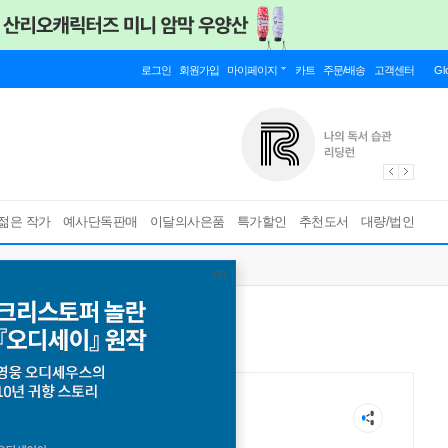
로그인
회원가입
마이페이지
카트
주문/배송
고객센터
Gl
젊은 작가
예사단독판매
이달의사은품
특가할인
추천도서
대량/법인