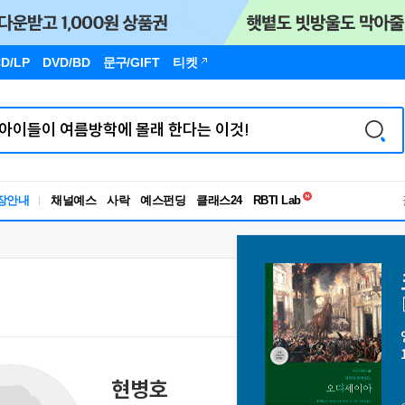
D/LP
DVD/BD
문구
/GIFT
티켓
독서유형검사
장안내
채널예스
사락
예스펀딩
클래스24
RBTI Lab
독서유형검사
현병호