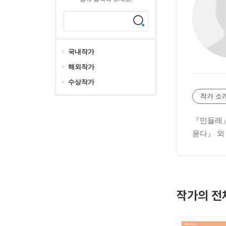
국내작가
해외작가
수상작가
작가 소
『민들레』
묻다』 외
작가의 전