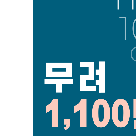
먹거리를 둘러싼 논란들
- 먹거리와 반지성주의
- MSG, 억울한 누명을 벗기까지
- 소금을 둘러싼 오해와 진실
- GMO라는 뜨거운 감자
- 먹거리보다 중요한 것
대안의 함정을 경계하며
- 천연주의보
- 자연요법과 현대의료
- 긍정주의의 함정
- 자연주의 육아의 위험성
- 자율성과 공공성
사이비, 비슷하지만 아닌