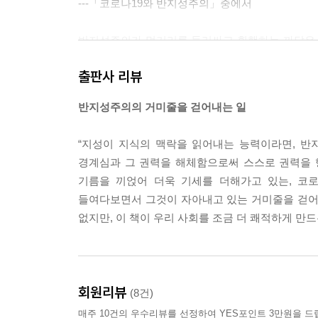
---「코로나19와 반지성주의」중에서
반지성주의가 먹거리를 둘러싸고 횡행하는 까닭은 
이기도 하다. 반지성주의의 본질이 권력행사라는 점
출판사 리뷰
에게는 좋은 먹잇감으로 비치는 것이리라. 방송이
의 대표적인 예일 것이다.
반지성주의의 거미줄을 걷어내는 일
---「먹거리와 반지성주의」중에서
“지성이 지식의 맥락을 읽어내는 능력이라면, 반
식품 전문가들은 아기에게는 유기농 채소보다 오히
경계심과 그 권력을 해체함으로써 스스로 권력을 
가 복통이나 설사를 일으키는 경우가 종종 있기 때문
기름을 끼얹어 더욱 기세를 더해가고 있는, 코
은 녹색을 띠는 채소의 경우 초산성질소가 많다는 
들여다보면서 그것이 자아내고 있는 거미줄을 걷어
작물이 더 맛있고 싱싱하지만 더 안전하지는 않은 만
없지만, 이 책이 우리 사회를 조금 더 쾌적하게 만드
---「천연 주의보」중에서
사이비와 진짜를 알아볼 수 있는 안목을 기르는 것
상황에 놓이면 누구나 속을 수 있기 때문이다. 숲이
회원리뷰
(8건)
할 수도 있다. 교육은 그런 동료를 만날 수 있게 
매주 10건의 우수리뷰를 선정하여 YES포인트 3만원을 드
넘어갈 상황에서도 그들이 붙들어준다.