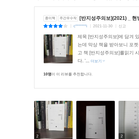
[반지성주의보](2021) _ 
종이책
주간우수작
c*******i
2021-11-30
신고
|
|
|
제목 [반지성주의보]에 담겨 
는데 막상 책을 받아보니 포켓용
고 책 [반지성주의보]를읽기 
다. '...
더보기
10명
이 이 리뷰를 추천합니다.
2
2