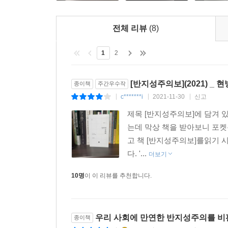
전체 리뷰
(8)
1
2
[반지성주의보](2021) _ 
종이책
주간우수작
c*******i
2021-11-30
신고
|
|
|
제목 [반지성주의보]에 담겨 
는데 막상 책을 받아보니 포켓용
고 책 [반지성주의보]를읽기 
다. '...
더보기
10명
이 이 리뷰를 추천합니다.
우리 사회에 만연한 반지성주의를 비
종이책