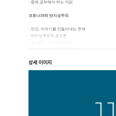
- 함께 공부해야 하는 까닭
코로나19와 반지성주의
- 인간, 이야기를 만들어내는 존재
- 반지성주의와 음모론
- 음모론과 지식의 민주화
- 우리는 모두 연결되어 있다
상세 이미지
백신괴담, 누가 이익을 얻는가
- MMR 백신과 코로나19
- 홍역의 귀환
- 백신괴담
- 집단면역을 둘러싼 논란
- 누가 이익을 얻는가