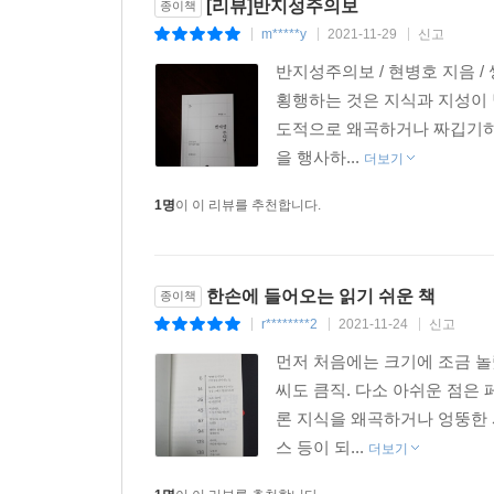
[리뷰]반지성주의보
종이책
m*****y
2021-11-29
신고
|
|
|
반지성주의보 / 현병호 지음 
횡행하는 것은 지식과 지성이 
도적으로 왜곡하거나 짜깁기하
을 행사하...
더보기
1명
이 이 리뷰를 추천합니다.
한손에 들어오는 읽기 쉬운 책
종이책
r********2
2021-11-24
신고
|
|
|
먼저 처음에는 크기에 조금 놀
씨도 큼직. 다소 아쉬운 점은
론 지식을 왜곡하거나 엉뚱한 
스 등이 되...
더보기