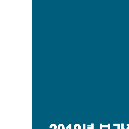
- 사기꾼 감별법
- 나도 속을 수 있다
- 사이비 능력자들
도통과 소통 사이
- 도덕경이라는 경전
- 뉴에이지 바람과 수련 열풍
- ‘신과 나눈 이야기’와 ‘시크릿’
- 도통과 소통
교육계에 파고드는 유사과학
- 과학의 옷을 입은 창조론, 창조과학
- 뇌호흡, 뇌교육이라는 유사뇌과학
- 민족주의에 편승한 유사역사학