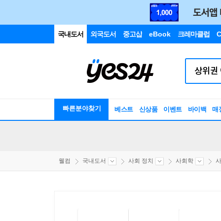
국내도서
외국도서
중고샵
eBook
크레마클럽
C
빠른분야찾기
베스트
신상품
이벤트
바이백
매
웰컴
국내도서
사회 정치
사회학