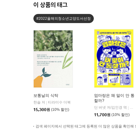
이 상품의 태그
#2022올해의청소년교양도서선정
보통날의 식탁
엄마랑은 왜 말이 안 통
할까?
한솔 저
티라미수 더북
|
딘 버넷 저/김인경 역
뜨
|
15,300
원
(10% 할인)
11,700
원
(10% 할인)
검색 페이지에서 선택된 태그에 등록된 더 많은 상품을 확인해 