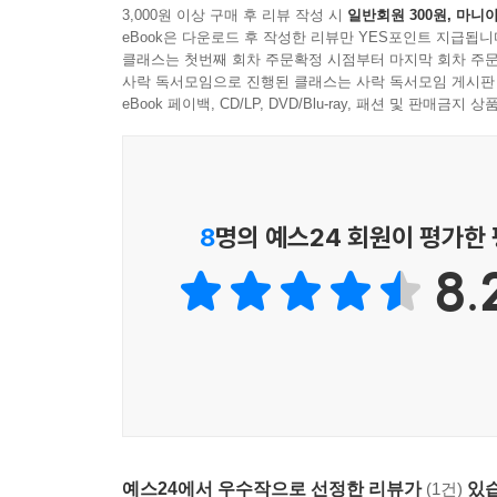
3,000원 이상 구매 후 리뷰 작성 시
일반회원 300원, 마니아
---「사기꾼 감별법」중에서
eBook은 다운로드 후 작성한 리뷰만 YES포인트 지급됩니
클래스는 첫번째 회차 주문확정 시점부터 마지막 회차 주문
사락 독서모임으로 진행된 클래스는 사락 독서모임 게시판
수련단체들이 깨달음을 미끼로 수련생들을 옭아매는 
eBook 페이백, CD/LP, DVD/Blu-ray, 패션 및 판매금
를 완곡하게 표현하지만, 사실상 영적 계급화나 다름
위해 계속 더 많은 수련비를 내고 높은 등급의 프
면서 계속 붙들어두는 무술단체의 영업방식과 유사하
다.
8
명의 예스24 회원이 평가한
---「도통과 소통 사이」중에서
8.
예스24에서 우수작으로 선정한 리뷰가
(1건)
있습