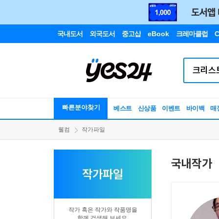
국내도서
외국도서
중고샵
eBook
크레마클럽
C
빠른분야찾기
베스트
신상품
이벤트
바이백
매
웰컴
작가파일
국내작가
작가파일
작가 혹은 작가와 작품명을
함께 검색해 보세요.