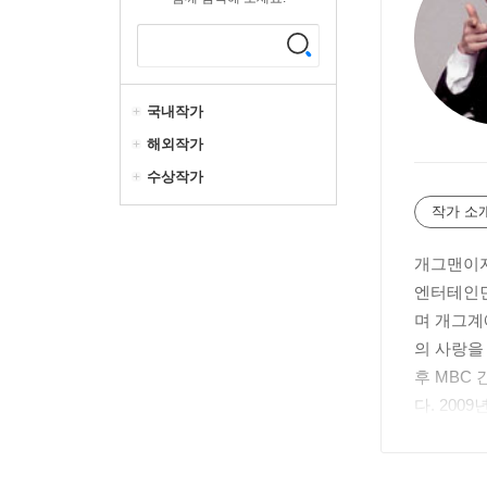
국내작가
해외작가
수상작가
작가 소
개그맨이자
엔터테인먼
며 개그계
의 사랑을
후 MBC
다. 200
티 부문 