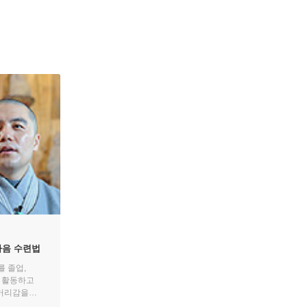
마음 수련법
 졸업,
 활동하고
 거리감을
터로 먼저