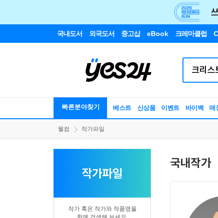
국내도서
외국도서
중고샵
eBook
크레마클럽
C
빠른분야찾기
베스트
신상품
이벤트
바이백
매
웰컴
작가파일
국내작가
작가파일
작가 혹은 작가와 작품명을
함께 검색해 보세요.