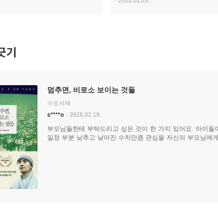
2012.01.26.
 것 같아요.
접했다. “혜민이라는 이름은 지혜롭고
은사 스님이 지어주신 법명이에요. 이
순간순간 지혜가 나올 수 있으라고. 오
생각해내는 지혜 말고 바로 설파할 수 
가지라고요.” 그가 9만 팔로워를 보유
긋기
트위터리언이라는 걸 떠올려본다면, 이
어울릴 수 없는 법명이다.
멈추면, 비로소 보이는 것들
수오서재
s****o
2026.02.18.
부모님들한테 부탁드리고 싶은 것이 한 가지 있어요. 아이들
일정 부분 낮추고 낮아진 수치만큼 관심을 자신의 부모님에게로