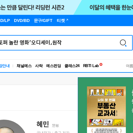
D/LP
DVD/BD
문구
/GIFT
티켓
독서유형검사
RBTI Lab
장안내
채널예스
사락
예스펀딩
클래스24
여
독서유형검사
혜민
慧敏
국내작가
종교 저자