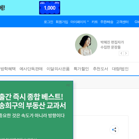
로그인
회원가입
마이페이지
카트
주문/배송
고객센터
Gl
름방학혜택
예사단독판매
이달의사은품
특가할인
추천도서
대량/법인