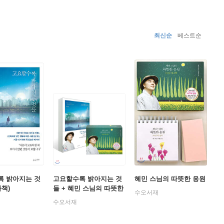
최신순
베스트순
록 밝아지는 것
고요할수록 밝아지는 것
혜민 스님의 따뜻한 응원
자책)
들 + 혜민 스님의 따뜻한
수오서재
응원(365일 달력)
수오서재