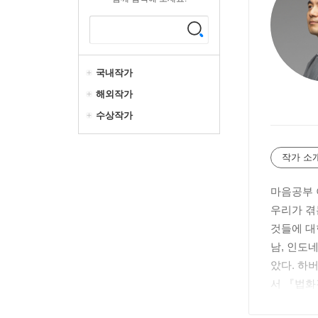
국내작가
해외작가
수상작가
작가 소
마음공부 
우리가 겪
것들에 대
남, 인도
았다. 하
서 『법화
아에서 현