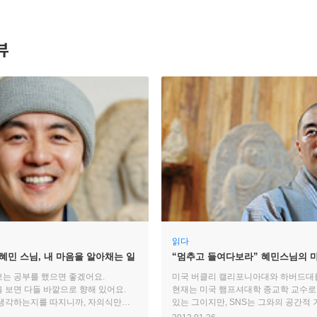
뷰
읽다
 혜민 스님, 내 마음을 알아채는 일
“멈추고 들여다보라” 혜민스님의 
는 공부를 했으면 좋겠어요.
미국 버클리 캘리포니아대와 하버드대를
 보면 다들 바깥으로 향해 있어요.
현재는 미국 햄프셔대학 종교학 교수로
생각하는지를 따지니까, 자의식만
있는 그이지만, SNS는 그와의 공간적
은 낮아져요. 내 마음을 들여다보는
일축해버렸다. 많은 사람이 그를 트위