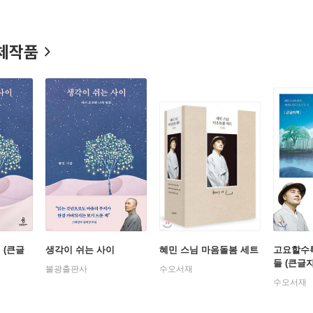
어 가고 있다.
체작품
 (큰글
생각이 쉬는 사이
혜민 스님 마음돌봄 세트
고요할수
들 (큰글
불광출판사
수오서재
수오서재