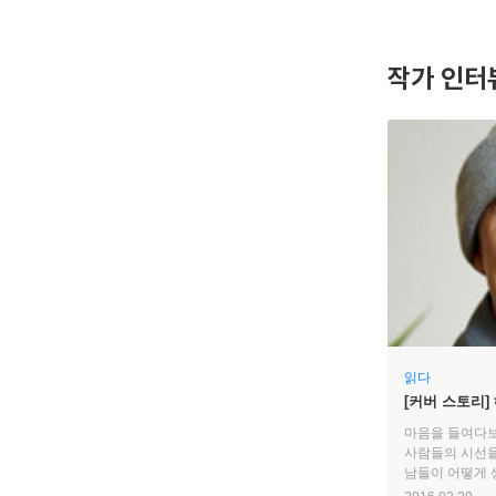
작가 인터
읽다
[커버 스토리]
마음을 들여다보
사람들의 시선을
남들이 어떻게 
발달하고 자존감