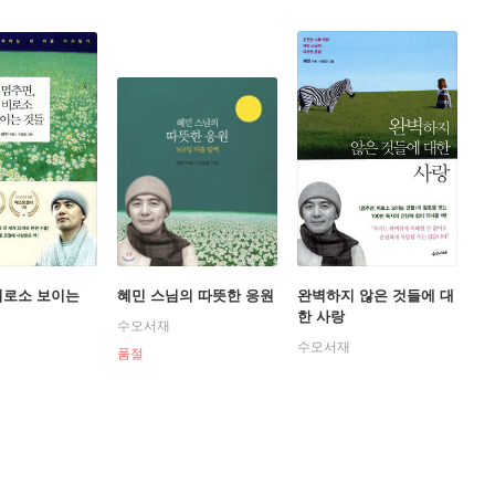
비로소 보이는
혜민 스님의 따뜻한 응원
완벽하지 않은 것들에 대
한 사랑
수오서재
수오서재
품절