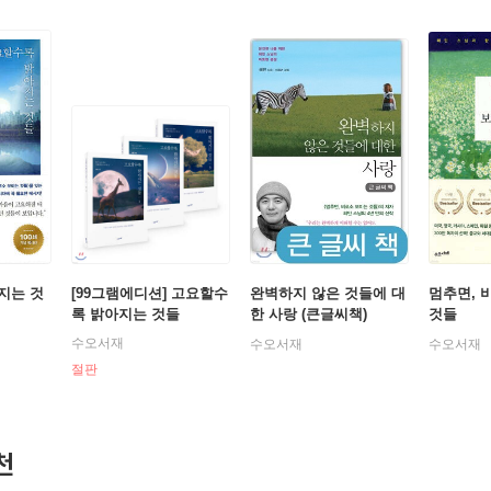
지는 것
[99그램에디션] 고요할수
완벽하지 않은 것들에 대
멈추면, 
록 밝아지는 것들
한 사랑 (큰글씨책)
것들
수오서재
수오서재
수오서재
절판
천