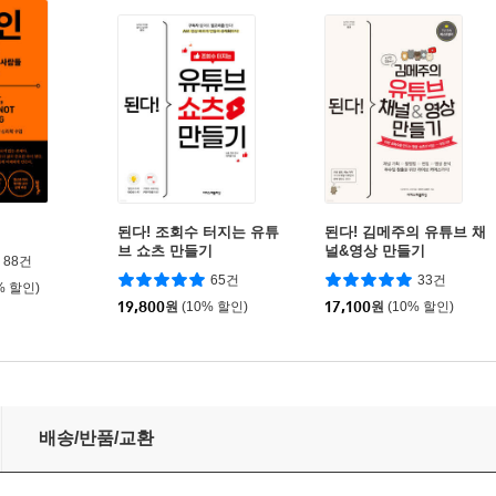
된다! 조회수 터지는 유튜
된다! 김메주의 유튜브 채
브 쇼츠 만들기
널&영상 만들기
88건
65건
33건
% 할인)
19,800
원
(10% 할인)
17,100
원
(10% 할인)
배송/반품/교환