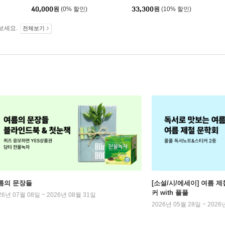
없음/각주 없음/다크네
40,000
원
(0% 할인)
33,300
원
(10% 할인)
이비)
보세요.
전체보기
름의 문장들
[소설/시/에세이] 여름 제
커 with 풀풀
26년 07월 08일 ~ 2026년 08월 31일
2026년 05월 28일 ~ 2026