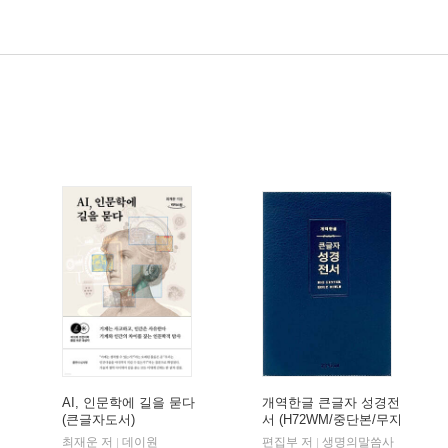
AI, 인문학에 길을 묻다
개역한글 큰글자 성경전
(큰글자도서)
서 (H72WM/중단본/무지
퍼/PU/반달 색인/해설
최재운 저
데이원
편집부 저
생명의말씀사
|
|