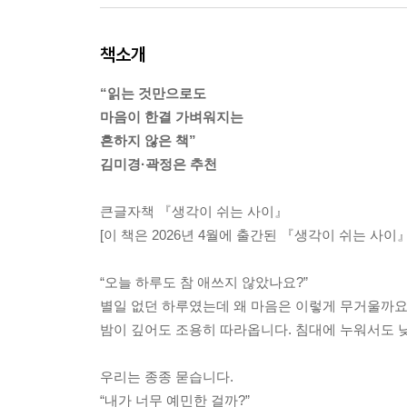
책소개
“읽는 것만으로도
마음이 한결 가벼워지는
흔하지 않은 책”
김미경·곽정은 추천
큰글자책 『생각이 쉬는 사이』
[이 책은 2026년 4월에 출간된 『생각이 쉬는 사이
“오늘 하루도 참 애쓰지 않았나요?”
별일 없던 하루였는데 왜 마음은 이렇게 무거울까요. 
밤이 깊어도 조용히 따라옵니다. 침대에 누워서도 낮
우리는 종종 묻습니다.
“내가 너무 예민한 걸까?”