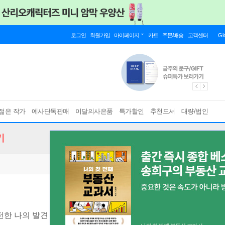
로그인
회원가입
마이페이지
카트
주문/배송
고객센터
Gl
젊은 작가
예사단독판매
이달의사은품
특가할인
추천도서
대량/법인
기
전한 나의 발견