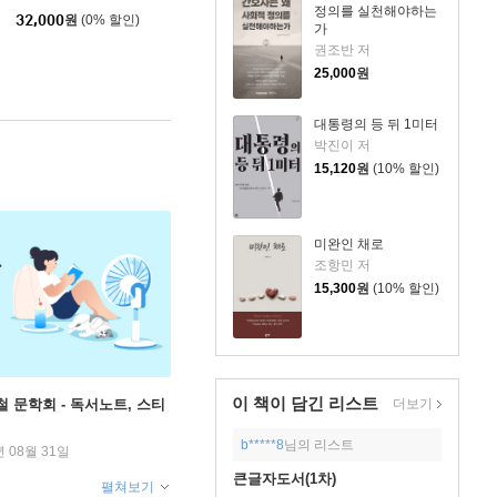
정의를 실천해야하는
32,000
원
(0% 할인)
가
권조반 저
25,000
원
대통령의 등 뒤 1미터
박진이 저
15,120
원
(10% 할인)
미완인 채로
조항민 저
15,300
원
(10% 할인)
이 책이 담긴
리스트
철 문학회 - 독서노트, 스티
더보기
b*****8
님의 리스트
년 08월 31일
큰글자도서(1차)
펼쳐보기