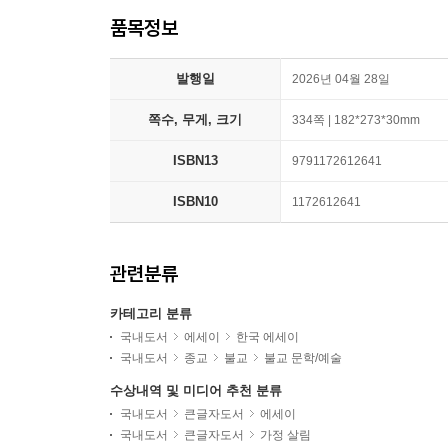
품목정보
발행일
2026년 04월 28일
쪽수, 무게, 크기
334쪽 | 182*273*30mm
ISBN13
9791172612641
ISBN10
1172612641
관련분류
카테고리 분류
국내도서
에세이
한국 에세이
국내도서
종교
불교
불교 문학/예술
수상내역 및 미디어 추천 분류
국내도서
큰글자도서
에세이
국내도서
큰글자도서
가정 살림