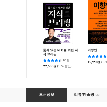
품격 있는 대화를 위한 지
이향인
식 브리핑
94건
15,210
원
(10
22,500
원
(10% 할인)
생각이 쉬는 사이 (큰글자책)
도서정보
리뷰/한줄평
(0/0)