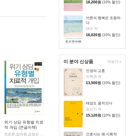
16,200
원
(10% 할인)
어른의 행복은 조용하
다
태수 저
16,020
원
(10% 할인)
이 분야 신상품
더보기
인생의 교훈
이해관 저
13,500
원
(10% 할인)
태양도 움직인다
김신기 저
15,120
원
(10% 할인)
위기 상담 유형별 치료
적 개입 (큰글자책)
조은문,임려원,김영순 등저
와일드북
간호사는 왜 사회적
|