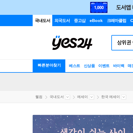
국내도서
외국도서
중고샵
eBook
크레마클럽
C
빠른분야찾기
베스트
신상품
이벤트
바이백
매
웰컴
국내도서
에세이
한국 에세이