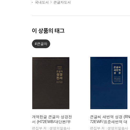
국내도서
큰글자도서
이 상품의 태그
#큰글자
개역한글 큰글자 성경전
큰글씨 새번역 성경 (RN
서 (H72EWB/대단본/무
72EWF/표준새번역 대
지퍼/PU/반달 색인/해설
단본/무지퍼/PU/반달 색
편집부 저
생명의말씀사
편집부 저
생명의말씀사
|
|