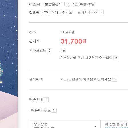
혜민
저
불광출판사
2026년 04월 28일
첫번째 리뷰어가 되어주세요.
판매지수 144
정가
31,700원
31,700
원
판매가
YES포인트
0원
5만원이상 구매 시 2천원 추가적립
결제혜택
카드/간편결제 혜택을 확인하세요
배송안내
배송비 : 무료
중고상품
이 상품을 팔기