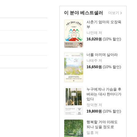
이 분야 베스트셀러
더보기
사춘기 엄마의 오장육
부
나민애 저
16,020
원
(10% 할인)
너를 아끼며 살아라
나태주 저
16,650
원
(10% 할인)
누구에게나 가슴을 후
벼파는 대사 한마디가
있다
정덕현 저
19,800
원
(10% 할인)
행복할 거야 이래도
되나 싶을 정도로
일홍 저