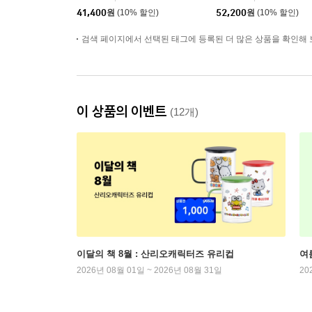
없음/각주 없음/다크브
인/주석 없음/뉴다크네
41,400
원
(10% 할인)
52,200
원
(10% 할인)
라운)
이비)
검색 페이지에서 선택된 태그에 등록된 더 많은 상품을 확인해 
이 상품의 이벤트
(12개)
이달의 책 8월 : 산리오캐릭터즈 유리컵
여
2026년 08월 01일 ~ 2026년 08월 31일
20