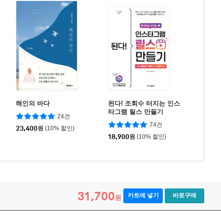
해인의 바다
된다! 조회수 터지는 인스
타그램 릴스 만들기
24건
74건
23,400
원
(10% 할인)
18,900
원
(10% 할인)
31,700
카트에 넣기
바로구매
원