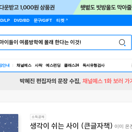
D/LP
DVD/BD
문구
/GIFT
티켓
장안내
채널예스
사락
예스펀딩
클래스24
독서유형검사
RBTI Lab
독서유형검사
박혜진 편집자의 문장 수집,
채널예스 1화 보러 가
소득공제
생각이 쉬는 사이 (큰글자책)
이미 온