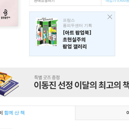
판매요청하기
매입가 5,400
프랑스
퐁피두센터 기획
[아트 팝업북]
초현실주의
팝업 갤러리
들이
함께 산 책